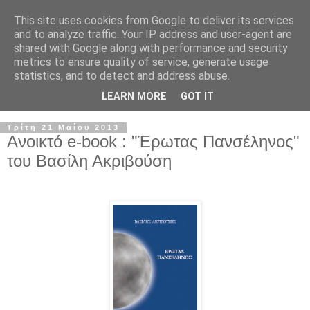
This site uses cookies from Google to deliver its services
and to analyze traffic. Your IP address and user-agent are
shared with Google along with performance and security
metrics to ensure quality of service, generate usage
statistics, and to detect and address abuse.
LEARN MORE
GOT IT
Τρίτη 21 Μαΐου 2013
Ανοικτό e-book : "Έρωτας Πανσέληνος"
του Βασίλη Ακριβούση