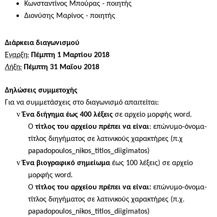
Κωνσταντίνος Μπούρας
- ποιητής
Διονύσης Μαρίνος
- ποιητής
Διάρκεια διαγωνισμού
Έναρξη:
Πέμπτη 1 Μαρτίου 2018
Λήξη:
Πέμπτη 31 Μαΐου 2018
Δηλώσεις συμμετοχής
Για να συμμετάσχεις στο διαγωνισμό απαιτείται:
v
Ένα διήγημα έως 400 λέξεις
σε αρχείο μορφής
word
.
Ο
τίτλος του αρχείου πρέπει να είναι
: επώνυμο-όνομα-
τίτλος διηγήματος σε λατινικούς χαρακτήρες (π.χ
papadopoulos
_
nikos
_
titlos
_
diigimatos
)
v
Ένα βιογραφικό σημείωμα
έως 100 λέξεις) σε αρχείο
μορφής
word
.
Ο
τίτλος του αρχείου πρέπει να είναι:
επώνυμο-όνομα-
τίτλος διηγήματος σε λατινικούς χαρακτήρες (π.χ.
papadopoulos
_
nikos
_
titlos
_
diigimatos
)