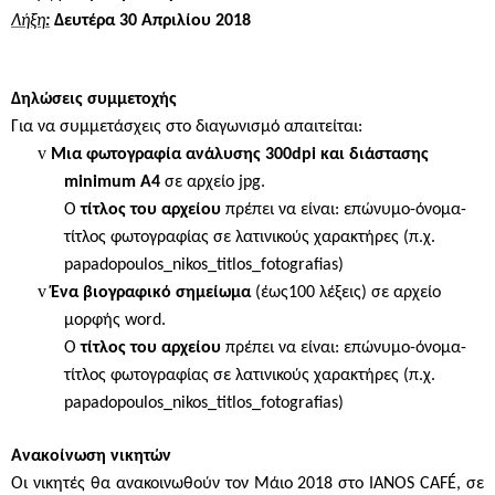
Λήξη
:
Δευτέρα 30 Απριλίου 2018
Δηλώσεις συμμετοχής
Για να συμμετάσχεις στο διαγωνισμό απαιτείται:
v
Μια φωτογραφία ανάλυσης 300
dpi
και διάστασης
minimum
Α4
σε αρχείο
jpg
.
Ο
τίτλος του αρχείου
πρέπει να είναι: επώνυμο-όνομα-
τίτλος φωτογραφίας σε λατινικούς χαρακτήρες (π.χ.
papadopoulos
_
nikos
_
titlos
_
fotografias
)
v
Ένα βιογραφικό σημείωμα
(έως100 λέξεις) σε αρχείο
μορφής
word
.
Ο
τίτλος του αρχείου
πρέπει να είναι: επώνυμο-όνομα-
τίτλος φωτογραφίας σε λατινικούς χαρακτήρες (π.χ.
papadopoulos
_
nikos
_
titlos
_
fotografias
)
Ανακοίνωση νικητών
Οι νικητές θα ανακοινωθούν τον Μάιο 2018 στο
IANOS
CAF
É, σε