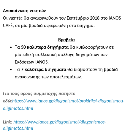
Ανακοίνωση νικητών
Οι νικητές θα ανακοινωθούν τον Σεπτέμβριο 2018 στο
IANOS
CAF
É, σε μία βραδιά αφιερωμένη στο διήγημα.
Βραβεία
Τα
50 καλύτερα διηγήματα
θα κυκλοφορήσουν σε
μία ειδική συλλεκτική συλλογή διηγημάτων των
Εκδόσεων
IANOS
.
Τα
7 καλύτερα διηγήματα
θα διαβαστούν τη βραδιά
ανακοίνωσης των αποτελεσμάτων.
Για τους όρους συμμετοχής πατήστε
εδώ:
https
://
www
.
ianos
.
gr
/
diagonismoi
/
prokiriksi
-
diagonismou
-
diigimatos
.
html
Link:
https://www.ianos.gr/diagonismoi/diagonismos-
diigimatos.html