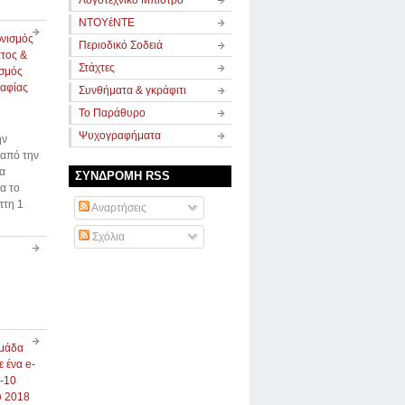
Λογοτεχνικό Μπιστρό
ΝΤΟΥέΝΤΕ
νισμός
Περιοδικό Σοδειά
τος &
Στάχτες
σμός
αφίας
Συνθήματα & γκράφιτι
Το Παράθυρο
Ψυχογραφήματα
ην
 από την
α
ΣΥΝΔΡΟΜΗ RSS
α το
πτη 1
Αναρτήσεις
Σχόλια
μάδα
ε ένα e-
4-10
υ 2018