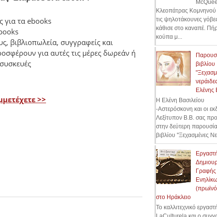
McQuee
Κλεοπάτρας Κομνηνού 
τις ψηλοτάκουνες γόβες
 για τα ebooks
κάθισε στο καναπέ. Πήρ
books
κούπα μ...
υς, βιβλιοπωλεία, συγγραφείς και
οσφέρουν για αυτές τις μέρες δωρεάν ή
Παρουσ
 συσκευές
βιβλίου
"Ξεχασμ
νεράιδες
Ελένης 
μμετέχετε >>
Η Ελένη Βασιλείου
-Αστερόσκονη και οι εκ
Λεξίτυπον Β.Β. σας πρ
στην δεύτερη παρουσί
βιβλίου ''Ξεχασμένες Νε
Εργαστ
Δημιουρ
Γραφής
Ενηλίκ
(πρωϊνό
στο Ηράκλειο
Το καλλιτεχνικό εργαστ
LaCulturela και ο συγ