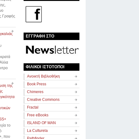
ης,
νο
ής Γραφής
αγκαλιάς
ΕΓΓΡΑΦΗ ΣΤΟ
υ
 κρατά
 Άλλα
ΦΙΛΙΚΟΙ ΙΣΤΟΤΟΠΟΙ
έντρο
Avοικτή Βιβλιοθήκη
Book Press
υση της
ής
Chimeres
γικότητα
Creative Commons
Fractal
υτικών
Free eBooks
SS+
ISLAND OF MAN
χία το
La Culturela
ό
, που
Pathfinder