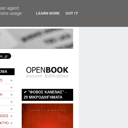
user-agent
erate usage
LEARN MORE
GOT IT
rss
newsletter
επικοινωνία
ΧΝΙΑ
NS
✔ "ΦΟΒΟΣ ΚΑΝΕΝΑΣ" -
ΡΑ
29 ΜΙΚΡΟΔΙΗΓΗΜΑΤΑ
ΗΣΕΙΣ
ΙΚΤΥΟ