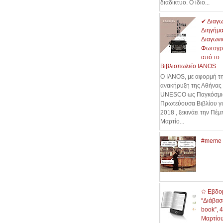
διαδίκτυο. Ο ίδιο...
✔ Διαγω
Διηγήμα
Διαγωνι
Φωτογρ
από το
Βιβλιοπωλείο IANOS
Ο ΙΑΝΟS, με αφορμή τ
ανακήρυξη της Αθήνας
UNESCO ως Παγκόσμι
Πρωτεύουσα Βιβλίου γι
2018 , ξεκινάει την Πέμ
Μαρτίο...
#meme
✩ Εβδο
“Διάβασ
book”, 
Μαρτίο