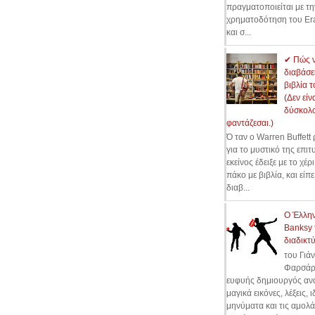
πραγματοποιείται με τη
χρηματοδότηση του Er
και σ...
✔ Πώς 
διαβάσε
βιβλία 
(Δεν είν
δύσκολ
φαντάζεσαι.)
Ό ταν ο Warren Buffett
για το μυστικό της επιτ
εκείνος έδειξε με το χέρ
πάκο με βιβλία, και είπ
διαβ...
Ο Έλλη
Banksy 
διαδικτύ
του Γιά
Φαρσάρ
ευφυής δημιουργός ανα
μαγικά εικόνες, λέξεις, ι
μηνύματα και τις αμολά