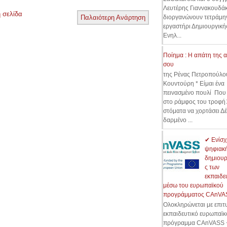
Λευτέρης Γιαννακουδάκ
 σελίδα
διοργανώνουν τετράμη
Παλαιότερη Ανάρτηση
εργαστήρι Δημιουργικ
Ενηλ...
Ποίημα : Η απάτη της 
σου
της Ρένας Πετροπούλο
Κουντούρη * Είμαι ένα
πεινασμένο πουλί Που
στο ράμφος του τροφή
στόματα να χορτάσει Δ
δαρμένο ...
✔ Ενίσχ
ψηφιακ
δημιουρ
ς των
εκπαιδε
μέσω του ευρωπαϊκού
προγράμματος CAnVA
Ολοκληρώνεται με επιτυ
εκπαιδευτικό ευρωπαϊκ
πρόγραμμα CAnVASS +