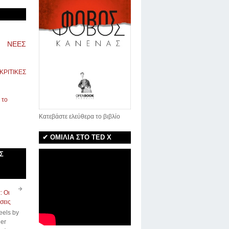
ΝΕΕΣ
ΚΡΙΤΙΚΕΣ
Κατεβάστε ελεύθερα το βιβλίο
✔ ΟΜΙΛΙΑ ΣΤΟ TED X
Σ
: Οι
σεις
eels by
er