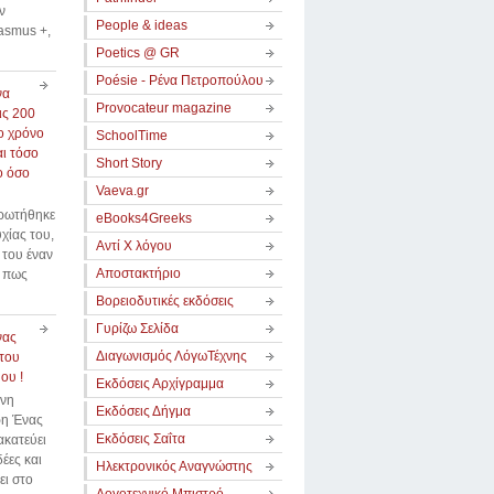
ν
People & ideas
asmus +,
Poetics @ GR
Poésie - Ρένα Πετροπούλου
να
Provocateur magazine
ις 200
το χρόνο
SchoolTime
αι τόσο
Short Story
ο όσο
Vaeva.gr
 ρωτήθηκε
eBooks4Greeks
υχίας του,
Αντί Χ λόγου
ι του έναν
Αποστακτήριο
ε πως
Βορειοδυτικές εκδόσεις
Γυρίζω Σελίδα
νας
Διαγωνισμός ΛόγωΤέχνης
του
ου !
Εκδόσεις Αρχίγραμμα
ννη
Εκδόσεις Δήγμα
η Ένας
Εκδόσεις Σαΐτα
κατεύει
δέες και
Ηλεκτρονικός Αναγνώστης
ει στο