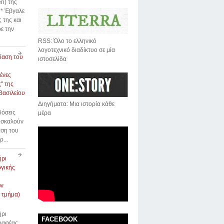
n) της
* Έβγαλε
 της και
ε την
RSS: Όλο το ελληνικό
λογοτεχνικό διαδίκτυο σε μία
ίαση του
ιστοσελίδα
ένες
" της
Βασιλείου
Διηγήματα: Μια ιστορία κάθε
δόσεις
μέρα
οσκαλούν
αση του
ρ...
ήρι
γικής
ων
 τμήμα)
ήρι
FACEBOOK
γραφέας