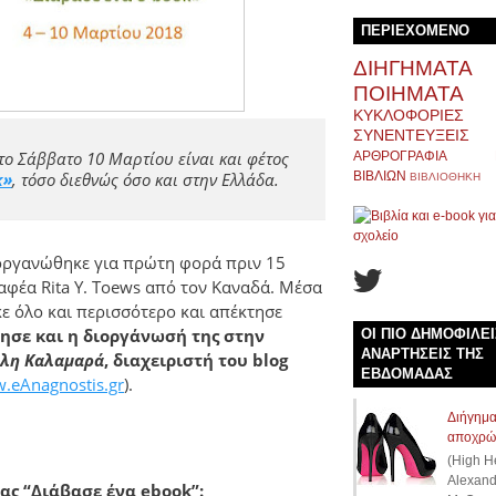
ΠΕΡΙΕΧΟΜΕΝΟ
ΔΙΗΓΗΜΑΤΑ
ΠΟΙΗΜΑΤΑ
ΚΥΚΛΟΦΟΡΙΕΣ
ΣΥΝΕΝΤΕΥΞΕΙΣ
το Σάββατο 10 Μαρτίου είναι και φέτος
ΑΡΘΡΟΓΡΑΦΙΑ
ΒΙΒΛΙΩΝ
k»
, τόσο διεθνώς όσο και στην Ελλάδα.
ΒΙΒΛΙΟΘΗΚΗ
ιοργανώθηκε για πρώτη φορά πριν 15
αφέα Rita Y. Toews από τον Καναδά. Μέσα
κε όλο και περισσότερο και απέκτησε
νησε και η διοργάνωσή της στην
ΟΙ ΠΙΟ ΔΗΜΟΦΙΛΕΙ
ΑΝΑΡΤΗΣΕΙΣ ΤΗΣ
λη Καλαμαρά
, διαχειριστή του blog
ΕΒΔΟΜΑΔΑΣ
.eAnagnostis.gr
).
Διήγημα
αποχρώ
(High H
Alexand
δας “Διάβασε ένα ebook”: