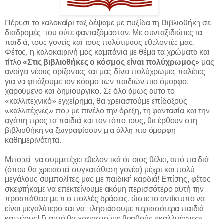
Πέρυσι το καλοκαίρι ταξιδέψαμε με πυξίδα τη Βιβλιοθήκη σε
διαδρομές που ούτε φανταζόμασταν. Με συνταξιδιώτες τα
παιδιά, τους γονείς και τους πολύτιμους εθελοντές μας.
Φέτος, η καλοκαιρινή μας καμπάνια με θέμα τα χρώματα και
τίτλο
«Στις βιβλιοθήκες ο κόσμος είναι πολύχρωμος»
μας
ανοίγει νέους ορίζοντες και μας δίνει πολύχρωμες παλέτες
για να φτιάξουμε τον κόσμο των παιδιών πιο όμορφο,
χαρούμενο και δημιουργικό. Σε όλο όμως αυτό το
«καλλιτεχνικό» εγχείρημα, θα χρειαστούμε επίδοξους
«καλλιτέχνες» που με πινέλο την όρεξη, τη φαντασία και την
αγάπη προς τα παιδιά και τον τόπο τους, θα έρθουν στη
βιβλιοθήκη να ζωγραφίσουν μια άλλη πιο όμορφη
καθημερινότητα.
Μπορεί να συμμετέχει εθελοντικά όποιος θέλει, από παιδιά
(όπου θα χρειαστεί συγκατάθεση γονέα) μέχρι και πολύ
μεγάλους συμπολίτες μας με παιδική καρδιά! Επίσης, φέτος
σκεφτήκαμε να επεκτείνουμε ακόμη περισσότερο αυτή την
προσπάθεια με πιο πολλές δράσεις, ώστε το αντίκτυπο να
είναι μεγαλύτερο και να πλησιάσουμε περισσότερα παιδιά
και νέους! Γι αυτό θα χρειαστούμε βοηθούς «καλλιτέχνες»