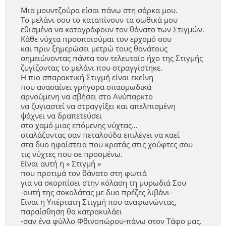
Μια μουντζούρα είσαι πάνω στη σάρκα μου.
Το μελάνι σου το καταπίνουν τα σωθικά μου
εθισμένα να καταγράφουν τον θάνατο των Στιγμών.
Κάθε νύχτα προσποιούμαι τον ερχομό σου
και πριν ξημερώσει μετρώ τους θανάτους
σημειώνοντας πάντα τον τελευταίο ήχο της Στιγμής
ζυγίζοντας το μελάνι που στραγγίστηκε.
Η πιο σπαρακτική Στιγμή είναι εκείνη
που ανασαίνει γρήγορα σπασμωδικά
αρνούμενη να σβήσει στο Ανύπαρκτο
να ζυγιαστεί να στραγγίξει και απελπισμένη
ψάχνει να δραπετεύσει
στο χαμό μιας επόμενης νύχτας…
σταλάζοντας σαν πεταλούδα επιλέγει να καεί
στα δυο ηφαίστεια που κρατάς στις χούφτες σου
τις νύχτες που σε προσμένω.
Είναι αυτή η » Στιγμή »
που προτιμά τον θάνατο στη φωτιά
για να σκορπίσει στην κόλαση τη μυρωδιά Σου
-αυτή της σοκολάτας με δυο πρέζες λιβάνι-
Είναι η Υπέρτατη Στιγμή που αναφωνώντας,
παραίσθηση θα κατρακυλάει
-σαν ένα φύλλο Φθινοπώρου-πάνω στον Τάφο μας.