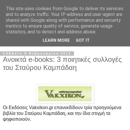
This site uses cookies from Google to deliver its services
and to analyze traffic. Your IP address and user-agent are
shared with Google along with performance and security
metrics to ensure quality of service, generate usage
statistics, and to detect and address abuse.
LEARN MORE
GOT IT
Σάββατο 9 Φεβρουαρίου 2013
Ανοικτά e-books: 3 ποιητικές συλλογές
του Σταύρου Καμπάδαη
Οι Εκδόσεις Vakxikon.gr επανεκδίδουν τρία προηγούμενα
βιβλία του
Σταύρου Καμπάδαη
, και την ίδια στιγμή τα
ψηφιοποιούν.