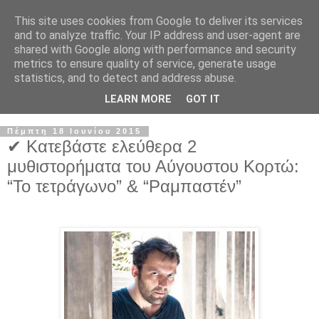
This site uses cookies from Google to deliver its services
and to analyze traffic. Your IP address and user-agent are
shared with Google along with performance and security
metrics to ensure quality of service, generate usage
statistics, and to detect and address abuse.
LEARN MORE
GOT IT
Πέμπτη 18 Ιουνίου 2015
✔ Κατεβάστε ελεύθερα 2
μυθιστορήματα του Αύγουστου Κορτώ:
“Το τετράγωνο” & “Ραμπαστέν”