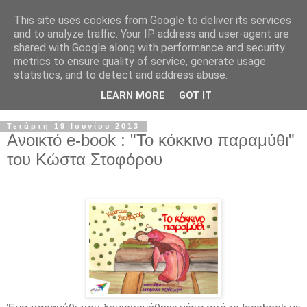
This site uses cookies from Google to deliver its services
and to analyze traffic. Your IP address and user-agent are
shared with Google along with performance and security
metrics to ensure quality of service, generate usage
statistics, and to detect and address abuse.
LEARN MORE
GOT IT
Τετάρτη 19 Ιουνίου 2013
Ανοικτό e-book : "Το κόκκινο παραμύθι"
του Κώστα Στοφόρου