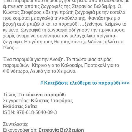
Ένα παραμύθι που δημιουργήθηκε μέσα από το facebook με
έμπνευση από τις ζωγραφιές της Στεφανίας Βελδεμίρη. Ο
Κώστας Στοφόρος είδε την πρώτη ζωγραφιά με την κοπέλα
που κοιμάται με αγκαλιά την κούκλα της. Φαντάστηκε μια
βροχή από μπιζέλια και το παραμύθι …ξεκίνησε. Κείμενο το
κείμενο, ζωγραφιά τη ζωγραφιά οδήγησαν την πριγκίπισσα
χωρίς όνομα να συναντήσει τον μελαγχολικό πρίγκιπα-
ζωγράφο. Η αγάπη τους θα τους κάνει χελιδόνια, αλλά στο
τέλος…
Ένα παραμύθι για την Άνοιξη. Το πρώτο μιας σειράς
παραμυθιών: Κίτρινο για το Καλοκαίρι, Πορτοκαλί για το
Φθινόπωρο, Λευκό για το Χειμώνα.
# Κατεβάστε ελεύθερα το παραμύθι >>>
Τίτλος:
Το κόκκινο παραμύθι
Συγγραφέας:
Κώστας Στοφόρος
Εκδόσεις Σαΐτα
ISBN: 978-618-5040-09-3
Συντελεστές
Εικονογράφηση:
Στεφανία Βελδεμίρη