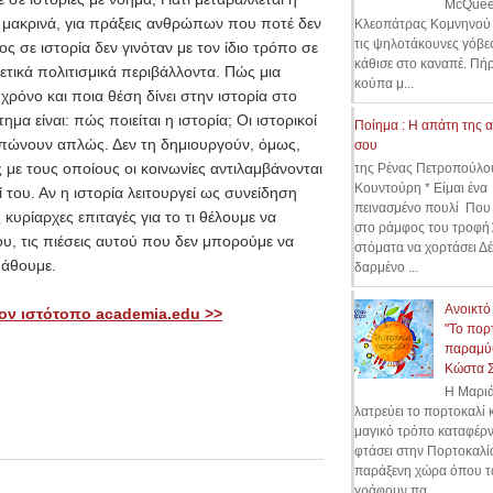
McQuee
τα μακρινά, για πράξεις ανθρώπων που ποτέ δεν
Κλεοπάτρας Κομνηνού 
τις ψηλοτάκουνες γόβες
 σε ιστορία δεν γινόταν με τον ίδιο τρόπο σε
κάθισε στο καναπέ. Πήρ
ρετικά πολιτισμικά περιβάλλοντα. Πώς μια
κούπα μ...
ν χρόνο και ποια θέση δίνει στην ιστορία στο
μα είναι: πώς ποιείται η ιστορία; Οι ιστορικοί
Ποίημα : Η απάτη της 
υπώνουν απλώς. Δεν τη δημιουργούν, όμως,
σου
με τους οποίους οι κοινωνίες αντιλαμβάνονται
της Ρένας Πετροπούλο
Κουντούρη * Είμαι ένα
 του. Αν η ιστορία λειτουργεί ως συνείδηση
πεινασμένο πουλί Που
 κυρίαρχες επιταγές για το τι θέλουμε να
στο ράμφος του τροφή
ου, τις πιέσεις αυτού που δεν μπορούμε να
στόματα να χορτάσει Δ
μάθουμε.
δαρμένο ...
Ανοικτό
ον ιστότοπο academia.edu >>
"Το πορ
παραμύθ
Κώστα 
Η Μαρι
λατρεύει το πορτοκαλί κ
μαγικό τρόπο καταφέρν
φτάσει στην Πορτοκαλί
παράξενη χώρα όπου τ
γράφουν πα...