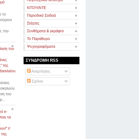
Λογοτεχνικό Μπιστρό
σμό
ΝΤΟΥέΝΤΕ
ο το
Περιοδικό Σοδειά
νούριου
Στάχτες
ο, την
Συνθήματα & γκράφιτι
Το Παράθυρο
Ψυχογραφήματα
ίαση του
ένες
ΣΥΝΔΡΟΜΗ RSS
" της
Βασιλείου
Αναρτήσεις
Σχόλια
δόσεις
οσκαλούν
αση του
ρ...
τό e-
Όταν τα
α
ν!" //
 της