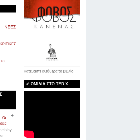
ΝΕΕΣ
ΚΡΙΤΙΚΕΣ
Κατεβάστε ελεύθερα το βιβλίο
✔ ΟΜΙΛΙΑ ΣΤΟ TED X
Σ
: Οι
σεις
eels by
er