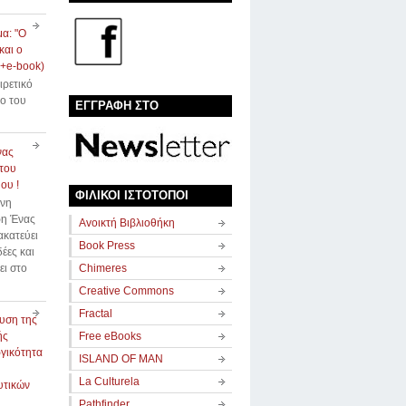
α: "Ο
και ο
(+e-book)
αιρετικό
ιο του
ΕΓΓΡΑΦΗ ΣΤΟ
νας
του
ου !
ΦΙΛΙΚΟΙ ΙΣΤΟΤΟΠΟΙ
ννη
η Ένας
Avοικτή Βιβλιοθήκη
κατεύει
Book Press
δέες και
ει στο
Chimeres
Creative Commons
Fractal
υση της
ής
Free eBooks
γικότητα
ISLAND OF MAN
La Culturela
υτικών
Pathfinder