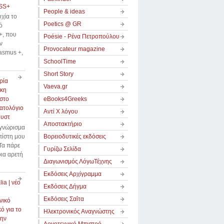
SS+
People & ideas
χία το
Poetics @ GR
ό
, που
Poésie - Ρένα Πετροπούλου
ν
Provocateur magazine
asmus +,
SchoolTime
Short Story
ρία
Vaeva.gr
κη
στο
eBooks4Greeks
ατολόγιο
Αντί Χ λόγου
ουστ
Αποστακτήριο
 γνώρισμα
πίστη μου
Βορειοδυτικές εκδόσεις
Τα πάρε
Γυρίζω Σελίδα
οια αρετή
Διαγωνισμός ΛόγωΤέχνης
Εκδόσεις Αρχίγραμμα
ia | νέο
Εκδόσεις Δήγμα
Εκδόσεις Σαΐτα
νικό
ό για το
Ηλεκτρονικός Αναγνώστης
την