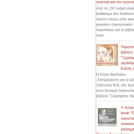
πολιτική και τον πολιτι
Από τις 29 Γενάρη είναι
διαθέσιμο στο διαδίκτυ
πρώτο τεύχος ενός και
μηνιαίου ηλεκτρονικού
περιοδικού για το βιβλί
πολι...
Παρουσ
βιβλίου
"Ξεχασμ
νεράιδες
Ελένης 
Η Ελένη Βασιλείου
-Αστερόσκονη και οι εκ
Λεξίτυπον Β.Β. σας πρ
στην δεύτερη παρουσί
βιβλίου ''Ξεχασμένες Νε
✔ Ανοικ
book: "
λαγούτ
σωπαίνου
Διήγημα