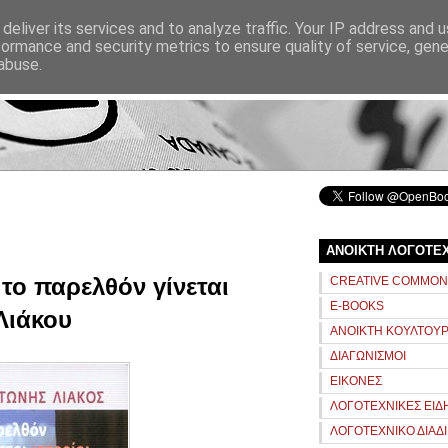
ΑΝΑΖΗΤΗΣΗ
deliver its services and to analyze traffic. Your IP address and 
formance and security metrics to ensure quality of service, gen
abuse.
αρχική
σχετικά
ΑΝΟΙΚΤΗ ΛΟΓΟΤΕ
το παρελθόν γίνεται
CREATIVE COMMO
E-BOOKS
Λιάκου
ΑΝΟΙΚΤΗ ΚΟΥΛΤΟΥ
ΔΙΑΓΩΝΙΣΜΟΙ
ΕΙΚΟΝΕΣ
ΛΟΓΟΤΕΧΝΙΚΕΣ ΕΙΔ
ΛΟΓΟΤΕΧΝΙΚΟ ΔΙΑΔ