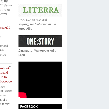
n) της
* Έβγαλε
 της και
ε την
RSS: Όλο το ελληνικό
λογοτεχνικό διαδίκτυο σε μία
αγκαλιάς
ιστοσελίδα
υ
 κρατά
 Άλλα
Διηγήματα: Μια ιστορία κάθε
έντρο
μέρα
 e-book :
τοκαλί
ι" του
Στοφόρου
άννα
αι με ένα
ει να
α. Μια
α πιάνα
FACEBOOK