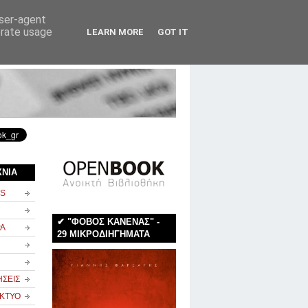
user-agent
erate usage
LEARN MORE
GOT IT
rss
newsletter
επικοινωνία
ΧΝΙΑ
NS
✔ "ΦΟΒΟΣ ΚΑΝΕΝΑΣ" -
ΡΑ
29 ΜΙΚΡΟΔΙΗΓΗΜΑΤΑ
ΗΣΕΙΣ
ΙΚΤΥΟ