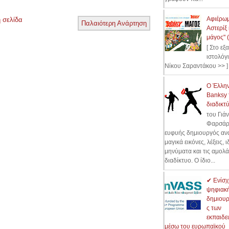
Αφιέρωμ
 σελίδα
Παλαιότερη Ανάρτηση
Αστερίξ 
μάγος" 
[ Στο εξ
ιστολόγ
Νίκου Σαραντάκου >> ]
Ο Έλλη
Banksy 
διαδικτύ
του Γιά
Φαρσάρ
ευφυής δημιουργός ανα
μαγικά εικόνες, λέξεις, ι
μηνύματα και τις αμολά
διαδίκτυο. Ο ίδιο...
✔ Ενίσχ
ψηφιακ
δημιουρ
ς των
εκπαιδε
μέσω του ευρωπαϊκού