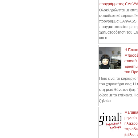
προγράμματος CAnVA
Ολοκληρώνεται με επιτυ
εκπαιδευτικό ευρωπαϊκ
πρόγραμμα CAnVASS +
πραγματοποιείται με τη
χρηματοδότηση του Er
και σ...
Η Γλυκε
Μπασδέ
απαντά 
Ερωτημ
του Πρ
Ποιο είναι το κυρίαρχο
του χαρακτήρα σας; H 
στη μετά θάνατον ζωή. 
δώσε με το επέκεινα. Π
ζηλεύετ...
Marginal
μηνιαίο
ηλεκτρο
περιοδικ
βιβλίο, 