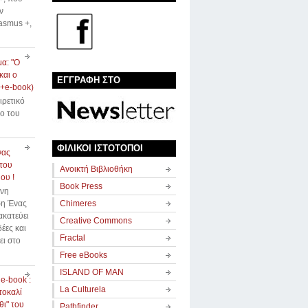
ν
asmus +,
α: "Ο
και ο
ΕΓΓΡΑΦΗ ΣΤΟ
(+e-book)
αιρετικό
ιο του
ΦΙΛΙΚΟΙ ΙΣΤΟΤΟΠΟΙ
νας
του
Avοικτή Βιβλιοθήκη
ου !
Book Press
ννη
η Ένας
Chimeres
κατεύει
Creative Commons
δέες και
Fractal
ει στο
Free eBooks
ISLAND OF MAN
 e-book :
La Culturela
τοκαλί
ι" του
Pathfinder