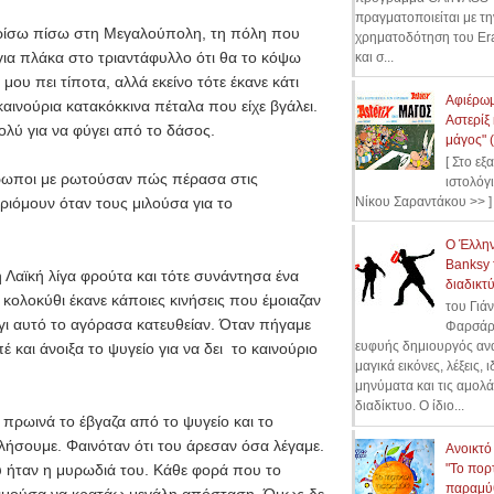
πραγματοποιείται με τη
ρίσω πίσω στη Μεγαλούπολη, τη πόλη που
χρηματοδότηση του Er
ια πλάκα στο τριαντάφυλλο ότι θα το κόψω
και σ...
μου πει τίποτα, αλλά εκείνο τότε έκανε κάτι
Αφιέρωμ
αινούρια κατακόκκινα πέταλα που είχε βγάλει.
Αστερίξ 
ολύ για να φύγει από το δάσος.
μάγος" 
[ Στο εξ
ρωποι με ρωτούσαν πώς πέρασα στις
ιστολόγ
ριόμουν όταν τους μιλούσα για το
Νίκου Σαραντάκου >> ]
Ο Έλλη
Banksy 
Λαϊκή λίγα φρούτα και τότε συνάντησα ένα
διαδικτύ
κολοκύθι έκανε κάποιες κινήσεις που έμοιαζαν
του Γιά
 γι αυτό το αγόρασα κατευθείαν. Όταν πήγαμε
Φαρσάρ
ευφυής δημιουργός ανα
 και άνοιξα το ψυγείο για να δει το καινούριο
μαγικά εικόνες, λέξεις, ι
μηνύματα και τις αμολά
διαδίκτυο. Ο ίδιο...
 πρωινά το έβγαζα από το ψυγείο και το
λήσουμε. Φαινόταν ότι του άρεσαν όσα λέγαμε.
Ανοικτό
υ ήταν η μυρωδιά του. Κάθε φορά που το
"Το πορ
παραμύθ
τιμούσα να κρατάω μεγάλη απόσταση. Όμως δε