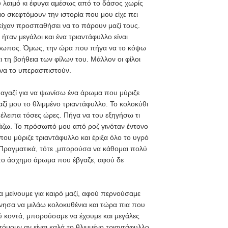
υ λαιμό κι έφυγα αμέσως από το δάσος χωρίς
ο σκεφτόμουν την ιστορία που μου είχε πει
ίχαν προσπαθήσει να το πάρουν μαζί τους.
ι ήταν μεγάλοι και ένα τριαντάφυλλο είναι
νθρωπος. Όμως, την ώρα που πήγα να το κόψω
αι τη βοήθεια των φίλων του. Μάλλον οι φίλοι
α να το υπερασπιστούν.
μαγαζί για να ψωνίσω ένα άρωμα που μύριζε
ζί μου το θλιμμένο τριαντάφυλλο. Το κολοκύθι
 έλειπα τόσες ώρες. Πήγα να του εξηγήσω τι
ωνάζω. Το πρόσωπό μου από ροζ γινόταν έντονο
ου μύριζε τριαντάφυλλο και έριξα όλο το υγρό
 Πραγματικά, τότε ,μπορούσα να κάθομαι πολύ
ί το άσχημο άρωμα που έβγαζε, αφού δε
 μείνουμε για καιρό μαζί, αφού περνούσαμε
ίνησα να μιλάω κολοκυθένια και τώρα πια που
 κοντά, μπορούσαμε να έχουμε και μεγάλες
όμουν αν είναι καλά το θλιμμένο τριαντάφυλλο