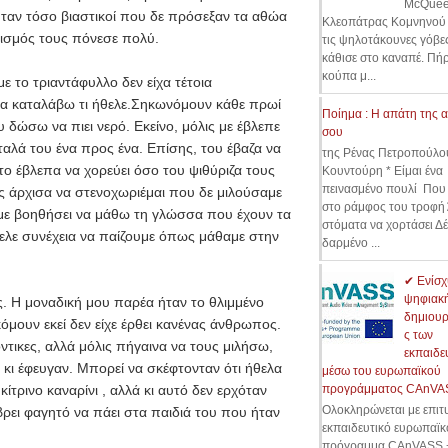
McQuee
ταν τόσο βιαστικοί που δε πρόσεξαν τα αθώα
Κλεοπάτρας Κομνηνού 
ωισμός τους πόνεσε πολύ.
τις ψηλοτάκουνες γόβες
κάθισε στο καναπέ. Πήρ
κούπα μ...
ε το τριαντάφυλλο δεν είχα τέτοια
να καταλάβω τι ήθελε.Σηκωνόμουν κάθε πρωί
Ποίημα : Η απάτη της 
υ δώσω να πιει νερό. Εκείνο, μόλις με έβλεπε
σου
ταλά του ένα προς ένα. Επίσης, του έβαζα να
της Ρένας Πετροπούλο
το έβλεπα να χορεύει όσο του ψιθύριζα τους
Κουντούρη * Είμαι ένα
πεινασμένο πουλί Που
ς άρχισα να στενοχωριέμαι που δε μιλούσαμε
στο ράμφος του τροφή
α με βοηθήσει να μάθω τη γλώσσα που έχουν τα
στόματα να χορτάσει Δ
ελε συνέχεια να παίζουμε όπως μάθαμε στην
δαρμένο ...
✔ Ενίσχ
ψηφιακ
ες. Η μοναδική μου παρέα ήταν το θλιμμένο
δημιουρ
κόμουν εκεί δεν είχε έρθει κανένας άνθρωπος.
ς των
τικες, αλλά μόλις πήγαινα να τους μιλήσω,
εκπαιδε
κι έφευγαν. Μπορεί να σκέφτονταν ότι ήθελα
μέσω του ευρωπαϊκού
ίτρινο καναρίνι , αλλά κι αυτό δεν ερχόταν
προγράμματος CAnVA
Ολοκληρώνεται με επιτυ
ρει φαγητό να πάει στα παιδιά του που ήταν
εκπαιδευτικό ευρωπαϊκ
πρόγραμμα CAnVASS +