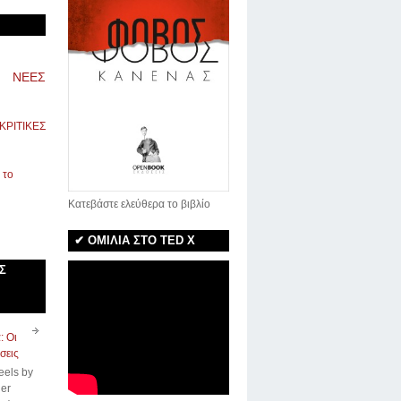
ΝΕΕΣ
ΚΡΙΤΙΚΕΣ
Κατεβάστε ελεύθερα το βιβλίο
✔ ΟΜΙΛΙΑ ΣΤΟ TED X
Σ
: Οι
σεις
eels by
er