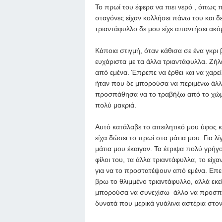
Το πρωί του έφερα να πιει νερό , όπως π
σταγόνες είχαν κολλήσει πάνω του και δ
τριαντάφυλλο δε μου είχε απαντήσει ακό
Κάποια στιγμή, όταν κάθισα σε ένα γκρ
ευχάριστα με τα άλλα τριαντάφυλλα. Ζήλ
από εμένα. Έπρεπε να έρθει και να χαρε
ήταν που δε μπορούσα να περιμένω άλλο.
προσπάθησα να το τραβήξω από το χώμα
πολύ μακριά.
Αυτό κατάλαβε το απειλητικό μου ύφος κ
είχα δώσει το πρωί στα μάτια μου. Για λ
μάτια μου έκαιγαν. Τα έτριψα πολύ γρήγο
φίλοι του, τα άλλα τριαντάφυλλα, το εί
για να το προστατέψουν από εμένα. Επει
βρω το θλιμμένο τριαντάφυλλο, αλλά εκεί
μπορούσα να συνεχίσω άλλο να προσπα
δυνατά που μερικά γυάλινα αστέρια στο