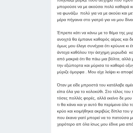
μπορούσε να με ακούσει πολύ καθαρά κα
να φωνάζω πολύ για να με ακούει και με
μέρα πήγαινα στο γιατρό για να μου δίνει
Έπρεπε κάτι να κάνω με το θέμα της μυ
ανοιχτά θα έμπαινε καθαρός αέρας και δ
όμως μου έλεγε συνέχεια ότι κρύωνε κι 
άντεχα καθόλου την άσχημη μυρωδιά κα
από μακριά ότι θα πάω μια βόλτα, αλλά 
την εξώπορτα και μύρισα το καθαρό οξυ
μύριζε όμορφα . Μου είχε λείψει κι αποφ
Όταν με είδε μπροστά του κατάλαβε αμέ
είπα όλα για το κολοκύθι. Στο τέλος του
τόσες πολλές φορές, αλλά εκείνο δε μου
τι θα κάνει και γι αυτό θα περίμενα όλο
κρύο και κοιμήθηκα ακριβώς δίπλα του γι
που έκανα γιατί μπορεί να το πατούσα μ
χειρότερο απ όλα ίσως μου έδινε μια απ