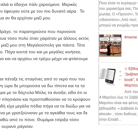
Ποιο είναι το κυρίαρχο
αλιά κι έδειχνε πάλι χαρούμενο. Μερικές
του χαρακτήρα σας; Πο
εν έφευγαν ούτε με τον πιο δυνατό αέρα. Το
ρωτάει; Ο «Προύστ»; Τ
μα αν θα ερχόταν μαζί μου.
«Ιδεόστατο»; Από πού; 
μπορώ να γνωρίζω πραγ
ι βράχο, το παρατηρούσα που περνούσε
#meme
ευα τόσο πολύ όταν χαιρόταν με άλλους εκτός
ί μαζί μου στη Μεγαλούπολη για πάντα. Τότε
 Πήγα κοντά του και με μεγάλες κινήσεις
 και να αρχίσω να τρέχω μέχρι να φτάσουμε
✩ Εβδο
“Διάβασ
αι πέταξε τις σταγόνες από το νερό που του
book”, 
ίγη ώρα δε μπορούσα να δω τίποτα και τα τα
Μαρτίο
Από την
ρα με τα δάχτυλα Μόλις τα άνοιξα, είδα ότι οι
4 Μαρτίου έως το Σάββ
χαν πλησιάσει και προσπαθούσαν να το κρύψουν
Μαρτίου είναι και φέτος
δή είχα μεγάλα πόδια πήγα να τα διώξω για να
εβδομάδα « Διάβασε έ
να με γρατζούνισαν με τα αγκάθια τους και δε
ebook» , τόσο διεθνώς 
θώ από το πόνο. Θυμάμαι τσίριξα τόσο
στην Ελλάδ...
ν ουρανό ράγισαν.