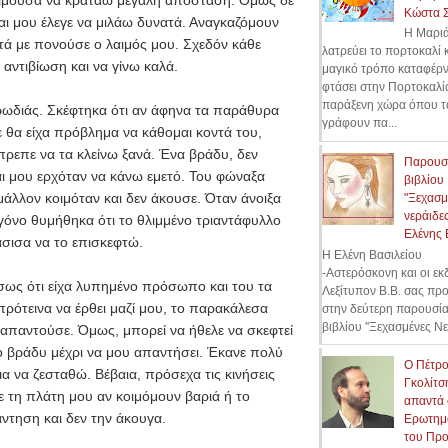
Κώστα 
ι μου έλεγε να μιλάω δυνατά. Αναγκαζόμουν
Η Μαρι
τά με πονούσε ο λαιμός μου. Σχεδόν κάθε
λατρεύει το πορτοκαλί κ
 αντιβίωση και να γίνω καλά.
μαγικό τρόπο καταφέρν
φτάσει στην Πορτοκαλί
παράξενη χώρα όπου τ
ρωδιάς. Σκέφτηκα ότι αν άφηνα τα παράθυρα
γράφουν πα...
ε θα είχα πρόβλημα να κάθομαι κοντά του,
έπρεπε να τα κλείνω ξανά. Ένα βράδυ, δεν
Παρουσ
ι μου ερχόταν να κάνω εμετό. Του φώναξα
βιβλίου
μάλλον κοιμόταν και δεν άκουσε. Όταν άνοιξα
"Ξεχασμ
νεράιδες
γόνο θυμήθηκα ότι το θλιμμένο τριαντάφυλλο
Ελένης 
άσισα να το επισκεφτώ.
Η Ελένη Βασιλείου
-Αστερόσκονη και οι εκ
σως ότι είχα λυπημένο πρόσωπο και του τα
Λεξίτυπον Β.Β. σας πρ
 πρότεινα να έρθει μαζί μου, το παρακάλεσα
στην δεύτερη παρουσί
βιβλίου ''Ξεχασμένες Νε
 απαντούσε. Όμως, μπορεί να ήθελε να σκεφτεί
 το βράδυ μέχρι να μου απαντήσει. Έκανε πολύ
Ο Πέτρ
α να ζεσταθώ. Βέβαια, πρόσεχα τις κινήσεις
Γκολίτσ
ε τη πλάτη μου αν κοιμόμουν βαριά ή το
απαντά 
άντηση και δεν την άκουγα.
Ερωτημ
του Πρ