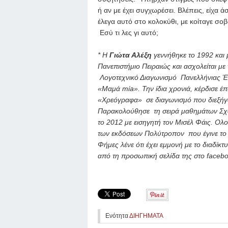
ή αν με έχει συγχωρέσει. Βλέπεις, είχα
έλεγα αυτό στο κολοκύθι, με κοίταγε σοβ
Εσύ τι λες γι αυτό;
* Η
Γιώτα Αλέξη
γεννήθηκε το 1992 και 
Πανεπιστήμιο Πειραιώς και ασχολείται μ
Λογοτεχνικό Διαγωνισμό Πανελλήνιας Έν
«Μαμά mίa». Την ίδια χρονιά, κέρδισε έπ
«Χρεόγραφα» σε διαγωνισμό που διεξήγα
Παρακολούθησε τη σειρά μαθημάτων Σχό
το 2012 με εισηγητή τον Μισέλ Φάις. Ολ
των εκδόσεων Πολύτροπον που έγινε το 
Φήμες λένε ότι έχει εμμονή με το διαδίκτυ
από τη προσωπική σελίδα της στο faceb
Ενότητα
ΔΙΗΓΗΜΑΤΑ