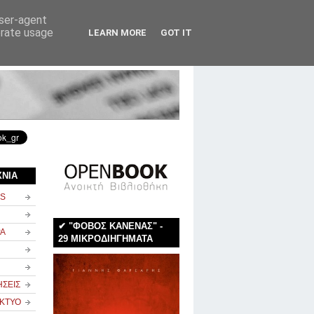
user-agent
erate usage
LEARN MORE
GOT IT
rss
newsletter
επικοινωνία
ΧΝΙΑ
NS
✔ "ΦΟΒΟΣ ΚΑΝΕΝΑΣ" -
ΡΑ
29 ΜΙΚΡΟΔΙΗΓΗΜΑΤΑ
ΗΣΕΙΣ
ΙΚΤΥΟ