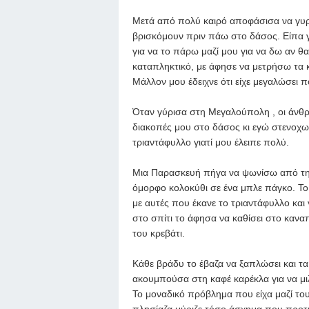
Μετά από πολύ καιρό αποφάσισα να γυ
βρισκόμουν πριν πάω στο δάσος. Είπα γ
για να το πάρω μαζί μου για να δω αν θα 
καταπληκτικό, με άφησε να μετρήσω τα κ
Μάλλον μου έδειχνε ότι είχε μεγαλώσει π
Όταν γύρισα στη Μεγαλούπολη , οι άνθ
διακοπές μου στο δάσος κι εγώ στενοχω
τριαντάφυλλο γιατί μου έλειπε πολύ.
Μια Παρασκευή πήγα να ψωνίσω από τη 
όμορφο κολοκύθι σε ένα μπλε πάγκο. Το 
με αυτές που έκανε το τριαντάφυλλο και
στο σπίτι το άφησα να καθίσει στο καναπέ
του κρεβάτι.
Κάθε βράδυ το έβαζα να ξαπλώσει και τα
ακουμπούσα στη καφέ καρέκλα για να μι
Το μοναδικό πρόβλημα που είχα μαζί το
πλησίαζα μύριζε τόσο άσχημα που προ