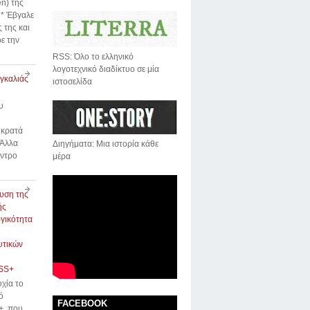
n) της
* Έβγαλε
 της και
ε την
RSS: Όλο το ελληνικό
λογοτεχνικό διαδίκτυο σε μία
αγκαλιάς
ιστοσελίδα
υ
 κρατά
 Άλλα
Διηγήματα: Μια ιστορία κάθε
έντρο
μέρα
υση της
ής
γικότητα
υτικών
SS+
χία το
ό
FACEBOOK
, που