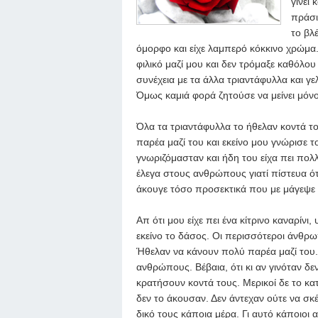
γίνει 
πράσι
το βλ
όμορφο και είχε λαμπερό κόκκινο χρώμα
φιλικό μαζί μου και δεν τρόμαξε καθόλ
συνέχεια με τα άλλα τριαντάφυλλα και γ
Όμως καμιά φορά ζητούσε να μείνει μόνο
Όλα τα τριαντάφυλλα το ήθελαν κοντά το
παρέα μαζί του και εκείνο μου γνώρισε 
γνωριζόμασταν και ήδη του είχα πει πολ
έλεγα στους ανθρώπους γιατί πίστευα ότ
άκουγε τόσο προσεκτικά που με μάγεψε 
Απ ότι μου είχε πει ένα κίτρινο καναρίνι
εκείνο το δάσος. Οι περισσότεροι άνθρω
Ήθελαν να κάνουν πολύ παρέα μαζί του.
ανθρώπους. Βέβαια, ότι κι αν γινόταν δε
κρατήσουν κοντά τους. Μερικοί δε το κα
δεν το άκουσαν. Δεν άντεχαν ούτε να σκέ
δικό τους κάποια μέρα. Γι αυτό κάποι