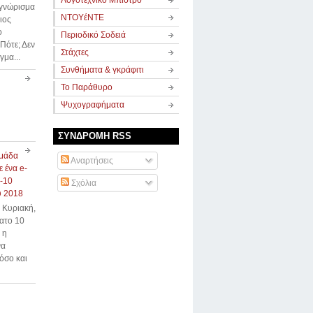
Λογοτεχνικό Μπιστρό
 γνώρισμα
ΝΤΟΥέΝΤΕ
ιος
ο
Περιοδικό Σοδειά
Πότε; Δεν
Στάχτες
μα...
Συνθήματα & γκράφιτι
Το Παράθυρο
Ψυχογραφήματα
ΣΥΝΔΡΟΜΗ RSS
μάδα
Αναρτήσεις
ε ένα e-
4-10
Σχόλια
υ 2018
 Κυριακή,
ατο 10
 η
να
όσο και