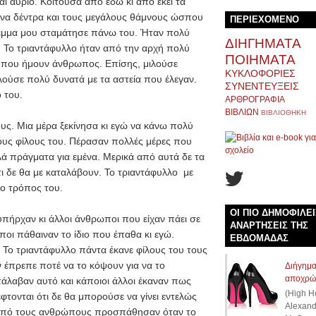
και αύριο. Κοιτούσα από εδώ κι από εκεί τα
να δέντρα και τους μεγάλους θάμνους ώσπου
ΠΕΡΙΕΧΟΜΕΝΟ
έμμα μου σταμάτησε πάνω του. Ήταν πολύ
ΔΙΗΓΗΜΑΤΑ
. Το τριαντάφυλλο ήταν από την αρχή πολύ
ΠΟΙΗΜΑΤΑ
ου που ήμουν άνθρωπος. Επίσης, μιλούσε
ΚΥΚΛΟΦΟΡΙΕΣ
ελούσε πολύ δυνατά με τα αστεία που έλεγαν.
ΣΥΝΕΝΤΕΥΞΕΙΣ
 του.
ΑΡΘΡΟΓΡΑΦΙΑ
ΒΙΒΛΙΩΝ
ΒΙΒΛΙΟΘΗΚΗ
υς. Μια μέρα ξεκίνησα κι εγώ να κάνω πολύ
τους φίλους του. Πέρασαν πολλές μέρες που
λά πράγματα για εμένα. Μερικά από αυτά δε τα
ι δε θα με καταλάβουν. Το τριαντάφυλλο με
ο τρόπος του.
ΟΙ ΠΙΟ ΔΗΜΟΦΙΛΕΙ
, υπήρχαν κι άλλοι άνθρωποι που είχαν πάει σε
ΑΝΑΡΤΗΣΕΙΣ ΤΗΣ
ποι πάθαιναν το ίδιο που έπαθα κι εγώ.
ΕΒΔΟΜΑΔΑΣ
 Το τριαντάφυλλο πάντα έκανε φίλους του τους
ν έπρεπε ποτέ να το κόψουν για να το
Διήγημα
αποχρώ
τάλαβαν αυτό και κάποιοι άλλοι έκαναν πως
(High H
φτονται ότι δε θα μπορούσε να γίνει εντελώς
Alexand
οι από τους ανθρώπους προσπάθησαν όταν το