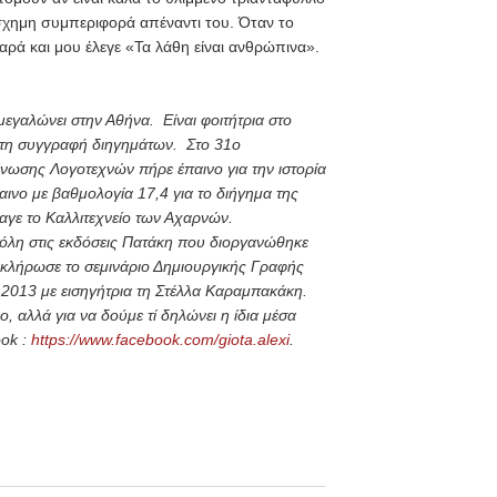
 άσχημη συμπεριφορά απέναντι του. Όταν το
αρά και μου έλεγε «Τα λάθη είναι ανθρώπινα».
μεγαλώνει στην Αθήνα. Είναι φοιτήτρια στο
ε τη συγγραφή διηγημάτων. Στο 31ο
ωσης Λογοτεχνών πήρε έπαινο για την ιστορία
αινο με βαθμολογία 17,4 για το διήγημα της
γε το Καλλιτεχνείο των Αχαρνών.
λη στις εκδόσεις Πατάκη που διοργανώθηκε
οκλήρωσε το σεμινάριο Δημιουργικής Γραφής
2013 με εισηγήτρια τη Στέλλα Καραμπακάκη.
ο, αλλά για να δούμε τί δηλώνει η ίδια μέσα
ook :
https://www.facebook.com/giota.alexi
.