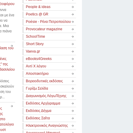
Στοφόρου
People & ideas
άννα
Poetics @ GR
αι με ένα
ει να
Poésie - Ρένα Πετροπούλου
α. Μια
Provocateur magazine
α πιάνα
SchoolTime
Short Story
ίαση του
Vaeva.gr
ένες
eBooks4Greeks
" της
Αντί Χ λόγου
Βασιλείου
Αποστακτήριο
δόσεις
Βορειοδυτικές εκδόσεις
οσκαλούν
Γυρίζω Σελίδα
αση του
Διαγωνισμός ΛόγωΤέχνης
ρ...
Εκδόσεις Αρχίγραμμα
ος
Εκδόσεις Δήγμα
ης
Εκδόσεις Σαΐτα
στο
ατολόγιο
Ηλεκτρονικός Αναγνώστης
ουστ