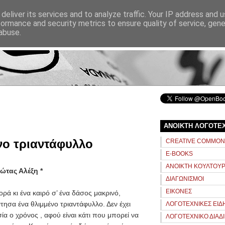
ΑΝΑΖΗΤΗΣΗ
deliver its services and to analyze traffic. Your IP address and 
formance and security metrics to ensure quality of service, gen
abuse.
αρχική
σχετικά
ΑΝΟΙΚΤΗ ΛΟΓΟΤΕ
νο τριαντάφυλλο
CREATIVE COMMO
E-BOOKS
ΑΝΟΙΚΤΗ ΚΟΥΛΤΟΥ
ιώτας Αλέξη *
ΔΙΑΓΩΝΙΣΜΟΙ
ΕΙΚΟΝΕΣ
ορά κι ένα καιρό σ’ ένα δάσος μακρινό,
τησα ένα θλιμμένο τριαντάφυλλο. Δεν έχει
ΛΟΓΟΤΕΧΝΙΚΕΣ ΕΙΔ
ία ο χρόνος , αφού είναι κάτι που μπορεί να
ΛΟΓΟΤΕΧΝΙΚΟ ΔΙΑΔ