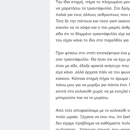
Την ίδια στιγμή, πήρα το πληγωμένο μο
να χαιρετήσω τα τριαντάφυλλα. Στο δρόμ
παλιά για τους άλλους ανθρώπους που ε
Τότε δε την πίστευα και τόσο γιατί εκείνο
εύκολο να το κόψει και ο πιο μικρός ά
είδα ότι το θλιμμένο τριαντάφυλλο είχε κ
του είχαν κάνει το ίδιο στο παρελθόν γι
Πριν φτάσω στο σπίτι επισκέφτηκα ένα 
σαν τριαντάφυλλο. Θα ήταν σα να έχω μα
όταν με είδε, έδειξε αρκετά ανήσυχο που
είχα κάνει ,αλλά άρχισα πάλι να του φ
κόκκινο. Κάποια στιγμή πήρα το άρωμα π
πάνω μου για να μυρίζω για πάντα έτσι.
κοντά στο κολοκύθι χωρίς να με ενοχλε
μπορούσα πια να το μυρίσω.
Από τότε αποφασίσαμε με το κολοκύθι να
πολύ ωραία. Ξέχασα να σου πω, ότι ξεκ
δεν είχαμε πρόβλημα να καθόμαστε πολύ
συζητήσεις. Υπήρχαν στιγμές που σκεφτ