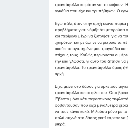
τριαντάφυλλο κοιμόταν να το κόψουν. Ή
αγκάθια που είχε και τρυπήθηκαν. Ο εγ
Εγώ πάλι, όταν στην αρχή έκανα παρέα μ
προβλήματα γιατί νόμιζα ότι μπορούσα 
και περίμενα μέχρι να ξυπνήσει για να το
,χαιρόταν και με άφηνε να μετράω τα πέ
ακούει τα αγαπημένα μου τραγούδια και 
στίχους τους. Καθώς περνούσαν οι μέρε
την ίδια γλώσσα, γι αυτό του ζήτησα ν
τριαντάφυλλα. Το τριαντάφυλλο όμως ήθ
αρχή.
Είχα μείνει στο δάσος για αρκετούς μήν
τριαντάφυλλο και οι φίλοι του. Όσο βρισ
Έβλεπα μόνο κάτι περαστικούς τυφλοπόν
φοβόντουσαν που είχα μεγαλύτερα χέρια 
να τους κάνω κακό. Μιλούσα μόνο με το κ
πολύ συχνά στο δάσος γιατί έπρεπε να β
μικρά.