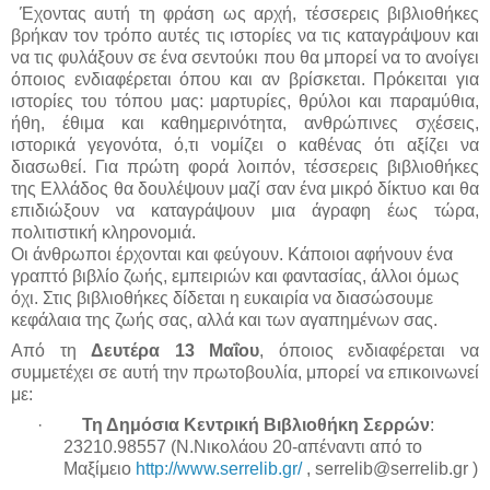
Έχοντας αυτή τη φράση ως αρχή, τέσσερεις βιβλιοθήκες
βρήκαν τον τρόπο αυτές τις ιστορίες να τις καταγράψουν και
να τις φυλάξουν σε ένα σεντούκι που θα μπορεί να το ανοίγει
όποιος ενδιαφέρεται όπου και αν βρίσκεται. Πρόκειται για
ιστορίες του τόπου μας: μαρτυρίες, θρύλοι και παραμύθια,
ήθη, έθιμα και καθημερινότητα, ανθρώπινες σχέσεις,
ιστορικά γεγονότα, ό,τι νομίζει ο καθένας ότι αξίζει να
διασωθεί. Για πρώτη φορά λοιπόν, τέσσερεις βιβλιοθήκες
της Ελλάδος θα δουλέψουν μαζί σαν ένα μικρό δίκτυο και θα
επιδιώξουν να καταγράψουν μια άγραφη έως τώρα,
πολιτιστική κληρονομιά.
Οι άνθρωποι έρχονται και φεύγουν. Κάποιοι αφήνουν ένα
γραπτό βιβλίο ζωής, εμπειριών και φαντασίας, άλλοι όμως
όχι. Στις βιβλιοθήκες δίδεται η ευκαιρία να διασώσουμε
κεφάλαια της ζωής σας, αλλά και των αγαπημένων σας.
Από τη
Δευτέρα 13 Μαΐου
, όποιος ενδιαφέρεται να
συμμετέχει σε αυτή την πρωτοβουλία, μπορεί να επικοινωνεί
με:
·
Τη Δημόσια Κεντρική Βιβλιοθήκη Σερρών
:
23210.98557 (Ν.Νικολάου 20-απέναντι από το
Μαξίμειο
http://www.serrelib.gr/
, serrelib@serrelib.gr )