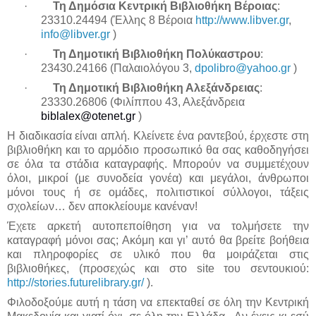
·
Τη Δημόσια Κεντρική Βιβλιοθήκη Βέροιας
:
23310.24494 (Έλλης 8 Βέροια
http://www.libver.gr
,
info@libver.gr
)
·
Τη Δημοτική Βιβλιοθήκη Πολύκαστρου
:
23430.24166 (Παλαιολόγου 3,
dpolibro@yahoo.gr
)
·
Τη Δημοτική Βιβλιοθήκη Αλεξάνδρειας
:
23330.26806 (Φιλίππου 43, Αλεξάνδρεια
biblalex@otenet.gr
)
Η διαδικασία είναι απλή. Κλείνετε ένα ραντεβού, έρχεστε στη
βιβλιοθήκη και το αρμόδιο προσωπικό θα σας καθοδηγήσει
σε όλα τα στάδια καταγραφής. Μπορούν να συμμετέχουν
όλοι, μικροί (με συνοδεία γονέα) και μεγάλοι, άνθρωποι
μόνοι τους ή σε ομάδες, πολιτιστικοί σύλλογοι, τάξεις
σχολείων… δεν αποκλείουμε κανέναν!
Έχετε αρκετή αυτοπεποίθηση για να τολμήσετε την
καταγραφή μόνοι σας; Ακόμη και γι’ αυτό θα βρείτε βοήθεια
και πληροφορίες σε υλικό που θα μοιράζεται στις
βιβλιοθήκες, (προσεχώς και στο site του σεντουκιού:
http://stories.futurelibrary.gr/
).
Φιλοδοξούμε αυτή η τάση να επεκταθεί σε όλη την Κεντρική