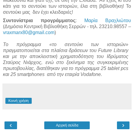
Μακεδονία και γιατί όχι, σε όλη την Ελλάδα. Αν έχεις κι εσύ
κάτι για το σεντούκι των ιστοριών, έλα στη βιβλιοθήκη! Το
σεντούκι μας δεν έχει κλειδαριές!
Συντονίστρια προγράμματος
:
Μαρία Βραχλιώτου
(Δημόσια Κεντρική Βιβλιοθήκη Σερρών - τηλ. 23210.98557 –
vraxmarx80@gmail.com
)
Το πρόγραμμα «το σεντούκι των ιστοριών»
πραγματοποιείται στα πλαίσια δράσεων του Future Library
και με την αποκλειστική χρηματοδότηση του Ιδρύματος
Σταύρος Νιάρχος, ενώ στο ξεκίνημα της συγκεκριμένης
πρωτοβουλίας, διατέθηκαν για το πρόγραμμα 25 tablet pcs
και 25 smartphones από την εταιρία Vodafone.
Κοινή χρήση
‹
›
Αρχική σελίδα