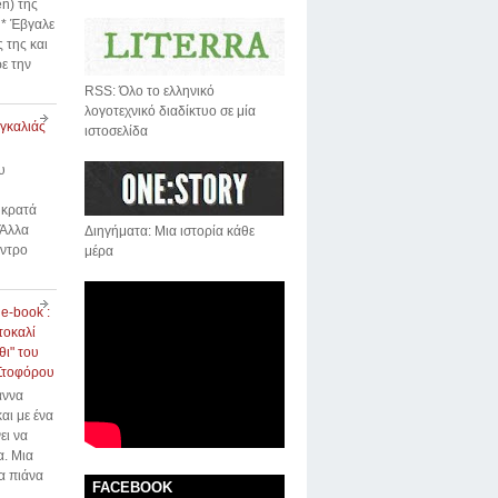
n) της
* Έβγαλε
 της και
ε την
RSS: Όλο το ελληνικό
λογοτεχνικό διαδίκτυο σε μία
αγκαλιάς
ιστοσελίδα
υ
 κρατά
 Άλλα
Διηγήματα: Μια ιστορία κάθε
έντρο
μέρα
 e-book :
τοκαλί
ι" του
Στοφόρου
άννα
αι με ένα
ει να
α. Μια
α πιάνα
FACEBOOK