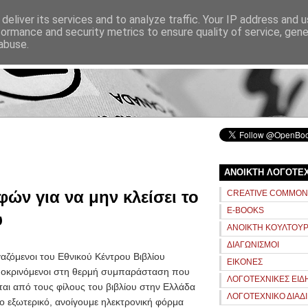
ΑΝΑΖΗΤΗΣΗ
deliver its services and to analyze traffic. Your IP address and 
formance and security metrics to ensure quality of service, gen
abuse.
αρχική
σχετικά
ΑΝΟΙΚΤΗ ΛΟΓΟΤΕ
ν για να μην κλείσει το
CREATIVE COMMO
E-BOOKS
υ
ΑΝΟΙΚΤΗ ΚΟΥΛΤΟΥ
ΔΙΑΓΩΝΙΣΜΟΙ
γαζόμενοι του Εθνικού Κέντρου Βιβλίου
ΕΙΚΟΝΕΣ
οκρινόμενοι στη θερμή συμπαράσταση που
ΛΟΓΟΤΕΧΝΙΚΕΣ ΕΙΔ
ται από τους φίλους του βιβλίου στην Ελλάδα
ΛΟΓΟΤΕΧΝΙΚΟ ΔΙΑΔ
το εξωτερικό, ανοίγουμε ηλεκτρονική φόρμα