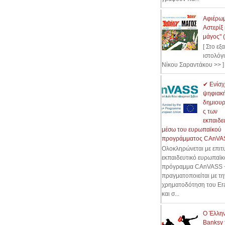
Αφιέρωμ
Αστερίξ 
μάγος" 
[ Στο εξ
ιστολόγ
Νίκου Σαραντάκου >> ]
✔ Ενίσχ
ψηφιακ
δημιουρ
ς των
εκπαιδε
μέσω του ευρωπαϊκού
προγράμματος CAnVA
Ολοκληρώνεται με επιτυ
εκπαιδευτικό ευρωπαϊκ
πρόγραμμα CAnVASS +
πραγματοποιείται με τη
χρηματοδότηση του Er
και σ...
Ο Έλλη
Banksy 