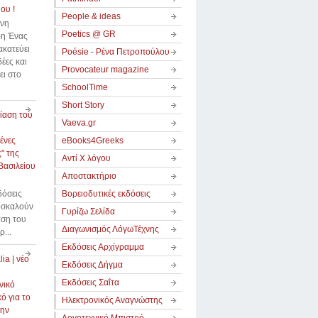
ου !
People & ideas
ννη
Poetics @ GR
η Ένας
κατεύει
Poésie - Ρένα Πετροπούλου
δέες και
Provocateur magazine
ει στο
SchoolTime
Short Story
ίαση του
Vaeva.gr
ένες
eBooks4Greeks
" της
Αντί Χ λόγου
Βασιλείου
Αποστακτήριο
δόσεις
Βορειοδυτικές εκδόσεις
οσκαλούν
Γυρίζω Σελίδα
αση του
Διαγωνισμός ΛόγωΤέχνης
ρ...
Εκδόσεις Αρχίγραμμα
ia | νέο
Εκδόσεις Δήγμα
Εκδόσεις Σαΐτα
νικό
ό για το
Ηλεκτρονικός Αναγνώστης
την