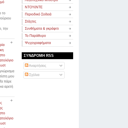
Λογοτεχνικό Μπιστρό
σμό
ΝΤΟΥέΝΤΕ
ο το
Περιοδικό Σοδειά
νούριου
Στάχτες
ο, την
Συνθήματα & γκράφιτι
Το Παράθυρο
Ψυχογραφήματα
ρία
κη
στο
ΣΥΝΔΡΟΜΗ RSS
ατολόγιο
ουστ
Αναρτήσεις
 γνώρισμα
Σχόλια
πίστη μου
Τα πάρε
οια αρετή
ος
ης
στο
ατολόγιο
ουστ