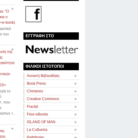
α: "Ο
και ο
(+e-book)
αιρετικό
ιο του
ΕΓΓΡΑΦΗ ΣΤΟ
υση της
ής
γικότητα
ΦΙΛΙΚΟΙ ΙΣΤΟΤΟΠΟΙ
υτικών
Avοικτή Βιβλιοθήκη
Book Press
SS+
χία το
Chimeres
ό
Creative Commons
, που
Fractal
ν
asmus +,
Free eBooks
ISLAND OF MAN
La Culturela
νας
του
Pathfinder