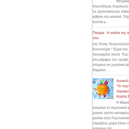
McQuee
Κλεοπάτρας Κομνηνού 
τις ψηλοτάκουνες γόβες
κάθισε στο καναπέ. Πήρ
κούπα μ...
Ποίημα : Η απάτη της 
σου
της Ρένας Πετροπούλο
Κουντούρη * Είμαι ένα
πεινασμένο πουλί Που
στο ράμφος του τροφή
στόματα να χορτάσει Δ
δαρμένο ...
Ανοικτό
"Το πορ
παραμύθ
Κώστα 
Η Μαρι
λατρεύει το πορτοκαλί κ
μαγικό τρόπο καταφέρν
φτάσει στην Πορτοκαλί
παράξενη χώρα όπου τ
γράφουν πα...