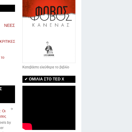
ΝΕΕΣ
ΚΡΙΤΙΚΕΣ
Κατεβάστε ελεύθερα το βιβλίο
✔ ΟΜΙΛΙΑ ΣΤΟ TED X
Σ
: Οι
σεις
eels by
er