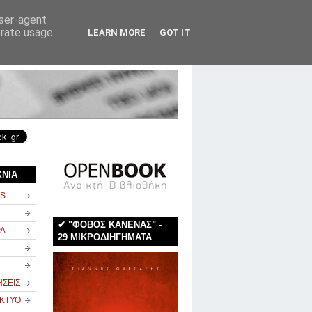
user-agent
erate usage
LEARN MORE
GOT IT
rss
newsletter
επικοινωνία
ΧΝΙΑ
NS
✔ "ΦΟΒΟΣ ΚΑΝΕΝΑΣ" -
ΡΑ
29 ΜΙΚΡΟΔΙΗΓΗΜΑΤΑ
ΗΣΕΙΣ
ΙΚΤΥΟ