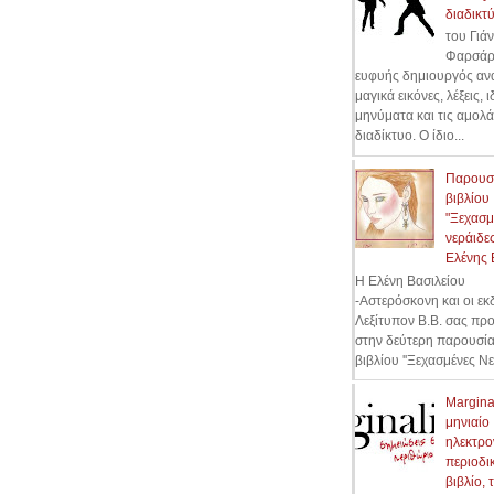
διαδικτύ
του Γιά
Φαρσάρ
ευφυής δημιουργός ανα
μαγικά εικόνες, λέξεις, ι
μηνύματα και τις αμολά
διαδίκτυο. Ο ίδιο...
Παρουσ
βιβλίου
"Ξεχασμ
νεράιδες
Ελένης 
Η Ελένη Βασιλείου
-Αστερόσκονη και οι εκ
Λεξίτυπον Β.Β. σας πρ
στην δεύτερη παρουσί
βιβλίου ''Ξεχασμένες Νε
Marginal
μηνιαίο
ηλεκτρο
περιοδικ
βιβλίο, 