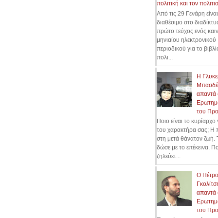
πολιτική και τον πολιτι
Από τις 29 Γενάρη είναι
διαθέσιμο στο διαδίκτυ
πρώτο τεύχος ενός και
μηνιαίου ηλεκτρονικού
περιοδικού για το βιβλί
πολι...
Η Γλυκε
Μπασδέ
απαντά 
Ερωτημ
του Πρ
Ποιο είναι το κυρίαρχο
του χαρακτήρα σας; H 
στη μετά θάνατον ζωή. 
δώσε με το επέκεινα. Π
ζηλεύετ...
Ο Πέτρ
Γκολίτσ
απαντά 
Ερωτημ
του Πρ