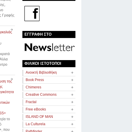
ης,
νο
ής Γραφής
αγκαλιάς
ΕΓΓΡΑΦΗ ΣΤΟ
υ
 κρατά
 Άλλα
ΦΙΛΙΚΟΙ ΙΣΤΟΤΟΠΟΙ
έντρο
Avοικτή Βιβλιοθήκη
Book Press
υση της
ής
Chimeres
γικότητα
Creative Commons
Fractal
υτικών
Free eBooks
SS+
ISLAND OF MAN
χία το
La Culturela
ό
, που
Pathfinder