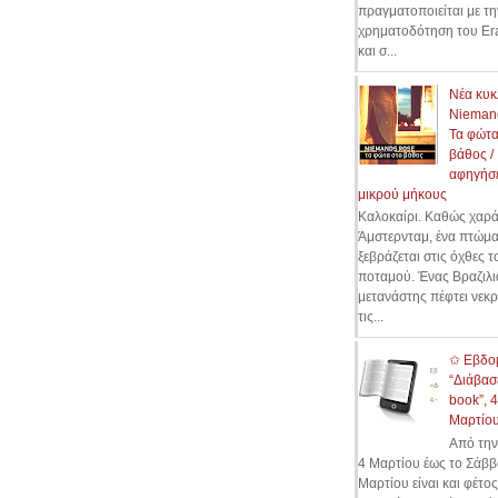
πραγματοποιείται με τη
χρηματοδότηση του Er
και σ...
Νέα κυκ
Nieman
Τα φώτα
βάθος /
αφηγήσε
μικρού μήκους
Καλοκαίρι. Καθώς χαρά
Άμστερνταμ, ένα πτώμ
ξεβράζεται στις όχθες τ
ποταμού. Ένας Βραζιλι
μετανάστης πέφτει νεκ
τις...
✩ Εβδο
“Διάβασ
book”, 
Μαρτίο
Από την
4 Μαρτίου έως το Σάββ
Μαρτίου είναι και φέτος