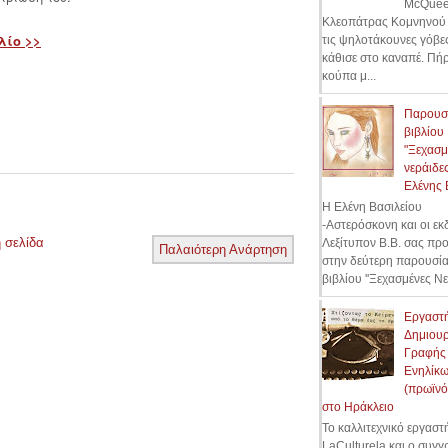
McQuee
Κλεοπάτρας Κομνηνού 
λίο >>
τις ψηλοτάκουνες γόβες
κάθισε στο καναπέ. Πήρ
κούπα μ...
Παρουσ
βιβλίου
"Ξεχασμ
νεράιδες
Ελένης 
Η Ελένη Βασιλείου
-Αστερόσκονη και οι εκ
 σελίδα
Λεξίτυπον Β.Β. σας πρ
Παλαιότερη Ανάρτηση
στην δεύτερη παρουσί
βιβλίου ''Ξεχασμένες Νε
Εργαστ
Δημιουρ
Γραφής
Ενηλίκ
(πρωϊνό
στο Ηράκλειο
Το καλλιτεχνικό εργαστ
LaCulturela και ο συγ