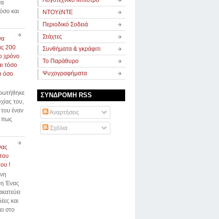
Λογοτεχνικό Μπιστρό
να
όσο και
ΝΤΟΥέΝΤΕ
Περιοδικό Σοδειά
Στάχτες
να
ις 200
Συνθήματα & γκράφιτι
το χρόνο
Το Παράθυρο
αι τόσο
Ψυχογραφήματα
ο όσο
 ρωτήθηκε
ΣΥΝΔΡΟΜΗ RSS
υχίας του,
ι του έναν
Αναρτήσεις
ε πως
Σχόλια
νας
του
ου !
ννη
η Ένας
κατεύει
δέες και
ει στο