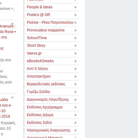
ν
People & ideas
asmus +,
Poetics @ GR
Poésie - Ρένα Πετροπούλου
λοφορία :
Provocateur magazine
ds Rose •
 στο
SchoolTime
Short Story
ις
Vaeva.gr
ζει στο
eBooks4Greeks
α
Αντί Χ λόγου
ου
Αποστακτήριο
άνος
ρός από
Βορειοδυτικές εκδόσεις
Γυρίζω Σελίδα
Διαγωνισμός ΛόγωΤέχνης
μάδα
ε ένα e-
Εκδόσεις Αρχίγραμμα
4-10
Εκδόσεις Δήγμα
υ 2018
Εκδόσεις Σαΐτα
 Κυριακή,
ατο 10
Ηλεκτρονικός Αναγνώστης
 η