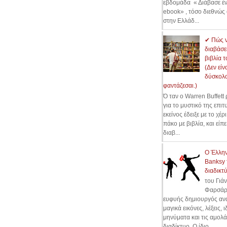
εβδομάδα « Διάβασε έ
ebook» , τόσο διεθνώς 
στην Ελλάδ...
✔ Πώς 
διαβάσε
βιβλία 
(Δεν είν
δύσκολ
φαντάζεσαι.)
Ό ταν ο Warren Buffett
για το μυστικό της επιτ
εκείνος έδειξε με το χέρ
πάκο με βιβλία, και είπ
διαβ...
Ο Έλλη
Banksy 
διαδικτύ
του Γιά
Φαρσάρ
ευφυής δημιουργός ανα
μαγικά εικόνες, λέξεις, ι
μηνύματα και τις αμολά
διαδίκτυο. Ο ίδιο...