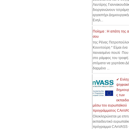
Λευτέρης Γιαννακουδάκ
διοργανώνουν τετράμη
εργαστήρι Δημιουργικ
Ενηλ...
Ποίημα : Η απάτη της 
σου
της Ρένας Πετροπούλο
Κουντούρη * Είμαι ένα
πεινασμένο πουλί Που
στο ράμφος του τροφή
στόματα να χορτάσει Δ
δαρμένο ...
✔ Ενίσχ
ψηφιακ
δημιουρ
ς των
εκπαιδε
μέσω του ευρωπαϊκού
προγράμματος CAnVA
Ολοκληρώνεται με επιτυ
εκπαιδευτικό ευρωπαϊκ
πρόγραμμα CAnVASS +