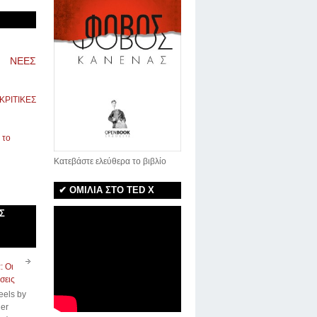
ΝΕΕΣ
ΚΡΙΤΙΚΕΣ
Κατεβάστε ελεύθερα το βιβλίο
✔ ΟΜΙΛΙΑ ΣΤΟ TED X
Σ
: Οι
σεις
eels by
er