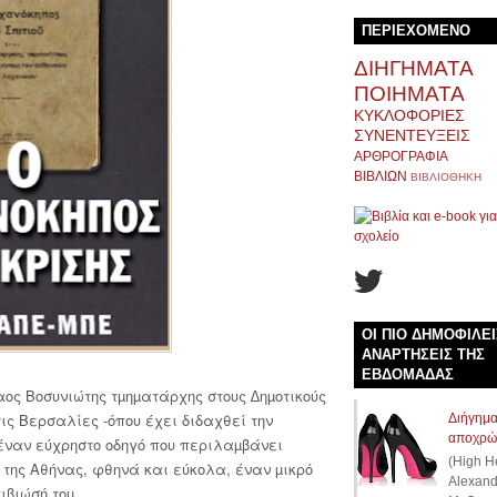
ΠΕΡΙΕΧΟΜΕΝΟ
ΔΙΗΓΗΜΑΤΑ
ΠΟΙΗΜΑΤΑ
ΚΥΚΛΟΦΟΡΙΕΣ
ΣΥΝΕΝΤΕΥΞΕΙΣ
ΑΡΘΡΟΓΡΑΦΙΑ
ΒΙΒΛΙΩΝ
ΒΙΒΛΙΟΘΗΚΗ
ΟΙ ΠΙΟ ΔΗΜΟΦΙΛΕΙ
ΑΝΑΡΤΗΣΕΙΣ ΤΗΣ
ΕΒΔΟΜΑΔΑΣ
αος Βοσυνιώτης τµηµατάρχης στους ∆ηµοτικούς
ις Βερσαλίες -όπου έχει διδαχθεί την
Διήγημα
αποχρώ
ναν εύχρηστο οδηγό που περιλαµβάνει
(High H
 της Αθήνας, φθηνά και εύκολα, έναν µικρό
Alexand
ιβιώσή του.