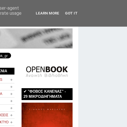
user-agent
erate usage
LEARN MORE
GOT IT
rss
newsletter
επικοινωνία
ΧΝΙΑ
NS
✔ "ΦΟΒΟΣ ΚΑΝΕΝΑΣ" -
ΡΑ
29 ΜΙΚΡΟΔΙΗΓΗΜΑΤΑ
ΗΣΕΙΣ
ΙΚΤΥΟ