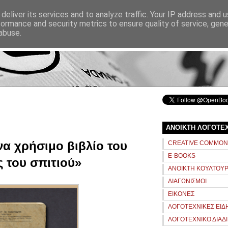
ΑΝΑΖΗΤΗΣΗ
deliver its services and to analyze traffic. Your IP address and 
formance and security metrics to ensure quality of service, gen
abuse.
αρχική
σχετικά
ΑΝΟΙΚΤΗ ΛΟΓΟΤΕ
να χρήσιμο βιβλίο του
CREATIVE COMMO
E-BOOKS
 του σπιτιού»
ΑΝΟΙΚΤΗ ΚΟΥΛΤΟΥ
ΔΙΑΓΩΝΙΣΜΟΙ
ΕΙΚΟΝΕΣ
ΛΟΓΟΤΕΧΝΙΚΕΣ ΕΙΔ
ΛΟΓΟΤΕΧΝΙΚΟ ΔΙΑΔ