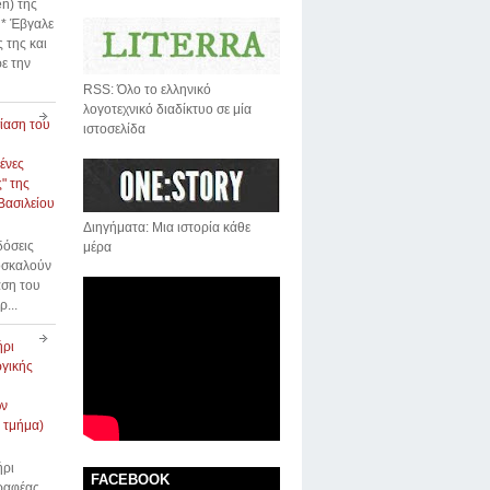
n) της
* Έβγαλε
 της και
ε την
RSS: Όλο το ελληνικό
λογοτεχνικό διαδίκτυο σε μία
ίαση του
ιστοσελίδα
ένες
" της
Βασιλείου
Διηγήματα: Μια ιστορία κάθε
δόσεις
μέρα
οσκαλούν
αση του
ρ...
ήρι
γικής
ων
 τμήμα)
ήρι
FACEBOOK
γραφέας