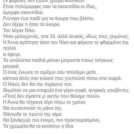
Οι φαβέλες δεν έχουν χρώμα κατοίκων.
Είναι πολύμορφες σαν τα σκουπίδια οι ίδιες,
όμορφα σκουπίδια.
Ρώτησε ένα παιδί για τα όνειρα που βλέπει.
Δεν ήξερε τι ήταν τα όνειρα.
Τον λέγαν Νίκο.
Ήταν μελαχρινός, στα 16, αλλά λευκός, ιδίως τους χειμώνες.
Η Άννα αγάπησε τόσο τον Νίκο και φόρεσε το φθαρμένο της
παλτό
κι έφυγε.
Τα υπόλοιπα παιδιά μείναν μπροστά στους τσίγκους
μουγκά.
Ο ένας ένιωσε το σμίξιμο σαν τσούξιμο μετά,
κάποια άλλη σαν κολικό που χτυπούσε πίσω στα νεφρά.
Ο Νίκος δεν θα την περίμενε πια.
Θυμόταν σε μια επαρχία ένα γέρο-σοφό, αντρικές κουβέντες:
«Ποτέ δεν είμαστε μ' αυτήν που θέλαμε πολύ»
Η Άννα θα πήγαινε λίγο πίσω το χρόνο:
Θα συναντούσε τη μάνα της.
Θάνιωθε το πρώτο της αίμα.
Θα ξανάρχιζε πιο έτοιμη, πιο προετοιμασμένη.
Τα χρώματα θα τα κατάπινε η ίδια.