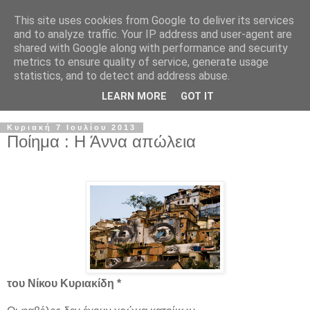
This site uses cookies from Google to deliver its services
and to analyze traffic. Your IP address and user-agent are
shared with Google along with performance and security
metrics to ensure quality of service, generate usage
statistics, and to detect and address abuse.
LEARN MORE
GOT IT
Κυριακή 7 Ιουλίου 2013
Ποίημα : Η Άννα απώλεια
του Νίκου Κυριακίδη *