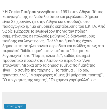
* Η
Σοφία Πιπέρου
γεννήθηκε το 1991 στην Αθήνα. Τόπος
καταγωγής της το Ναύπλιο όπου και μεγάλωσε. Σήμερα
είναι 22 χρονών, ζει στην Αθήνα και σπουδάζει στο
παιδαγωγικό τμημα δημοτικής εκπαίδευσης του ΕΚΠΑ. Από
νωρίς εξέφρασε το ενδιαφέρον της για την ποίηση
συμμετέχοντας σε πολλούς μαθητικούς διαγωνισμούς
ποιήσης και λογοτεχνίας. Πολλά ποιήματά της έχουν
δημοσιευτεί σε ηλεκρονικά περιοδικά και σελίδες όπως στο
περιοδικό "biblioteque", στον ιστότοπο "Ποίηση και
λογοτεχνία", στο "Πόρτες κλειστές", καθώς διατηρεί
προσωπικό προφίλ στο ηλεκτονικό περιοδικό "Αντί
επιλόγου". Μερικά από τα δημοσιευμένα ποιήματά της
είναι "Το σονέτο της πόρνης", "Το ποίημα", "Το ροζ
τριαντάφυλλο", "Μαυροφόρες τύψεις (Η μοίρα του ποιητή)",
"Ο πρίγκηπας της νύχτας", "Το χαμένο γαρύφαλλο" κ.α.
Κοινή χρήση