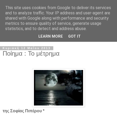
This site uses cookies from Google to deliver its services
and to analyze traffic. Your IP address and user-agent are
shared with Google along with performance and security
metrics to ensure quality of service, generate usage
statistics, and to detect and address abuse.
LEARN MORE
GOT IT
Κυριακή 12 Μαΐου 2013
Ποίημα : Το μέτρημα
της Σοφίας Πιπέρου *