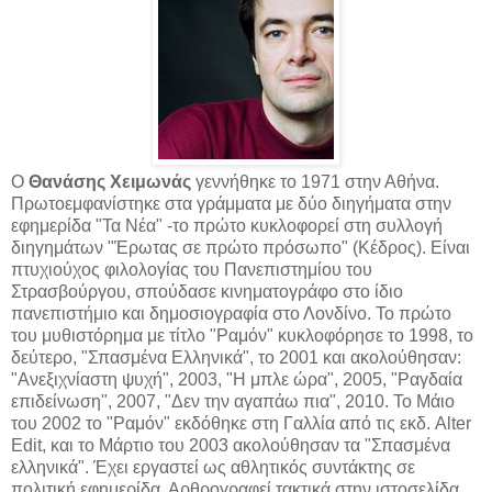
Ο
Θανάσης Χειμωνάς
γεννήθηκε το 1971 στην Αθήνα.
Πρωτοεμφανίστηκε στα γράμματα με δύο διηγήματα στην
εφημερίδα "Τα Νέα" -το πρώτο κυκλοφορεί στη συλλογή
διηγημάτων "Έρωτας σε πρώτο πρόσωπο" (Κέδρος). Είναι
πτυχιούχος φιλολογίας του Πανεπιστημίου του
Στρασβούργου, σπούδασε κινηματογράφο στο ίδιο
πανεπιστήμιο και δημοσιογραφία στο Λονδίνο. Το πρώτο
του μυθιστόρημα με τίτλο "Ραμόν" κυκλοφόρησε το 1998, το
δεύτερο, "Σπασμένα Ελληνικά", το 2001 και ακολούθησαν:
"Ανεξιχνίαστη ψυχή", 2003, "Η μπλε ώρα", 2005, "Ραγδαία
επιδείνωση", 2007, "Δεν την αγαπάω πια", 2010. Το Μάιο
του 2002 το "Ραμόν" εκδόθηκε στη Γαλλία από τις εκδ. Alter
Edit, και το Μάρτιο του 2003 ακολούθησαν τα "Σπασμένα
ελληνικά". Έχει εργαστεί ως αθλητικός συντάκτης σε
πολιτική εφημερίδα. Αρθρογραφεί τακτικά στην ιστοσελίδα