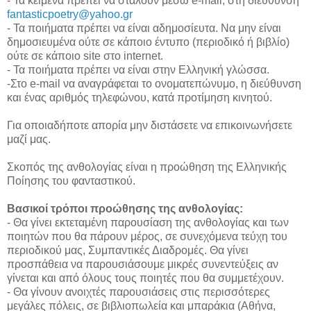
- Τα κείμενα πρέπει να σταλούν μέσω e-mail, στη διεύθυνση
fantasticpoetry@yahoo.gr
- Τα ποιήματα πρέπει να είναι αδημοσίευτα. Να μην είναι
δημοσιευμένα ούτε σε κάποιο έντυπο (περιοδικό ή βιβλίο)
ούτε σε κάποιο site στο internet.
- Τα ποιήματα πρέπει να είναι στην Ελληνική γλώσσα.
-Στο e-mail να αναγράφεται το ονοματεπώνυμο, η διεύθυνση
και ένας αριθμός τηλεφώνου, κατά προτίμηση κινητού.
Για οποιαδήποτε απορία μην διστάσετε να επικοινωνήσετε
μαζί μας.
Σκοπός της ανθολογίας είναι η προώθηση της Ελληνικής
Ποίησης του φανταστικού.
Βασικοί τρόποι προώθησης της ανθολογίας:
- Θα γίνει εκτεταμένη παρουσίαση της ανθολογίας και των
ποιητών που θα πάρουν μέρος, σε συνεχόμενα τεύχη του
περιοδικού μας, Συμπαντικές Διαδρομές. Θα γίνει
προσπάθεια να παρουσιάσουμε μικρές συνεντεύξεις αν
γίνεται και από όλους τους ποιητές που θα συμμετέχουν.
- Θα γίνουν ανοιχτές παρουσιάσεις στις περισσότερες
μεγάλες πόλεις, σε βιβλιοπωλεία και μπαράκια (Αθήνα,