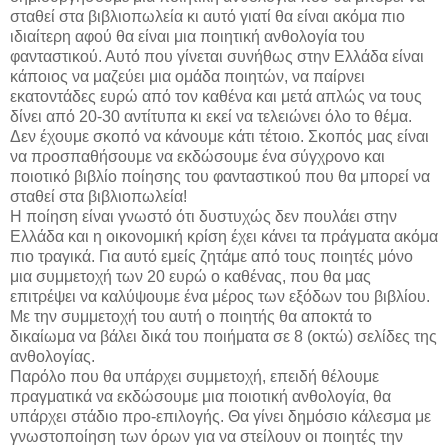
σταθεί στα βιβλιοπωλεία κι αυτό γιατί θα είναι ακόμα πιο
ιδιαίτερη αφού θα είναι μια ποιητική ανθολογία του
φανταστικού. Αυτό που γίνεται συνήθως στην Ελλάδα είναι
κάποιος να μαζεύει μια ομάδα ποιητών, να παίρνει
εκατοντάδες ευρώ από τον καθένα και μετά απλώς να τους
δίνει από 20-30 αντίτυπα κι εκεί να τελειώνει όλο το θέμα.
Δεν έχουμε σκοπό να κάνουμε κάτι τέτοιο. Σκοπός μας είναι
να προσπαθήσουμε να εκδώσουμε ένα σύγχρονο και
ποιοτικό βιβλίο ποίησης του φανταστικού που θα μπορεί να
σταθεί στα βιβλιοπωλεία!
Η ποίηση είναι γνωστό ότι δυστυχώς δεν πουλάει στην
Ελλάδα και η οικονομική κρίση έχει κάνει τα πράγματα ακόμα
πιο τραγικά. Για αυτό εμείς ζητάμε από τους ποιητές μόνο
μια συμμετοχή των 20 ευρώ ο καθένας, που θα μας
επιτρέψει να καλύψουμε ένα μέρος των εξόδων του βιβλίου.
Με την συμμετοχή του αυτή ο ποιητής θα αποκτά το
δικαίωμα να βάλει δικά του ποιήματα σε 8 (οκτώ) σελίδες της
ανθολογίας.
Παρόλο που θα υπάρχει συμμετοχή, επειδή θέλουμε
πραγματικά να εκδώσουμε μια ποιοτική ανθολογία, θα
υπάρχει στάδιο προ-επιλογής. Θα γίνει δημόσιο κάλεσμα με
γνωστοποίηση των όρων για να στείλουν οι ποιητές την