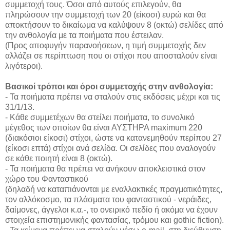
συμμετοχή τους. Όσοι από αυτούς επιλεγούν, θα
πληρώσουν την συμμετοχή των 20 (είκοσι) ευρώ και θα
αποκτήσουν το δικαίωμα να καλύψουν 8 (οκτώ) σελίδες από
την ανθολογία με τα ποιήματα που έστειλαν.
(Προς αποφυγήν παρανοήσεων, η τιμή συμμετοχής δεν
αλλάζει σε περίπτωση που οι στίχοι που αποσταλούν είναι
λιγότεροι).
Βασικοί τρόποι και όροι συμμετοχής στην ανθολογία:
- Τα ποιήματα πρέπει να σταλούν στις εκδόσεις μέχρι και τις
31/1/13.
- Κάθε συμμετέχων θα στείλει ποιήματα, το συνολικό
μέγεθος των οποίων θα είναι ΑΥΣΤΗΡΑ maximum 220
(διακόσιοι είκοσι) στίχοι, ώστε να κατανεμηθούν περίπου 27
(είκοσι επτά) στίχοι ανά σελίδα. Οι σελίδες που αναλογούν
σε κάθε ποιητή είναι 8 (οκτώ).
- Τα ποιήματα θα πρέπει να ανήκουν αποκλειστικά στον
χώρο του Φανταστικού
(δηλαδή να καταπιάνονται με εναλλακτικές πραγματικότητες,
τον αλλόκοσμο, τα πλάσματα του φανταστικού - νεράιδες,
δαίμονες, άγγελοι κ.α.-, το ονειρικό πεδίο ή ακόμα να έχουν
στοιχεία επιστημονικής φαντασίας, τρόμου και gothic fiction).