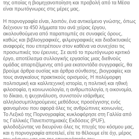
της οποίας η βιομηχανοποίηση και προβολή από τα Μέσα
είναι πρωτόγνωρες στις μέρες μας.
Η πορνογραφία είναι, λοιπόν, ένα αντικείμενο γνώσης, όπως
δείχνουν τα 450 λήμματα του ανά χείρας έργου,
ακολουθούμενα από παραπομπές σε συναφείς όρους,
καθώς και βιβλιογραφικές, φιλμογραφικές και διαδικτυακές
αναφορές που επιτρέπουν στον καθένα να συνεχίσει τις
προσωπικές του έρευνες. Σε αυτό το πρωτόγνωρο κριτικό
έργο, αποτέλεσμα συλλογικής εργασίας μιας διεθνούς
ομάδας απαρτιζόμενης από μια εκατοντάδα συγγραφείς, θα
βρούμε άρθρα ουσίας και άρθρα σύνθεσης, βιογραφίες και
τους αναγκαίους πρακτικούς ορισμούς. Η πολύμορφη
πολιτισμική και καλλιτεχνική ιστορία, η πολιτική και ηθική
φιλοσοφία, η κοινωνιολογία, η ανθρωπολογία, η οικονομία,
το δίκαιο, η ψυχανάλυση, συνιστούν ισάριθμες
αλληλοσυμπληρούμενες μεθόδους προσέγγισης ενός
φαινομένου που αφορά όλες τις ανθρώπινες κοινωνίες.
Το Λεξικό της Πορνογραφίας κυκλοφόρησε στη Γαλλία από
τις Γαλλικές Πανεπιστημιακές Εκδόσεις (PUF),
φιλοδοξώντας να διευρύνει όλες τις πτυχές του κόσμου μας,
και η πορνογραφία αποτελεί, είτε το θέλουμε είτε όχι, μέρος