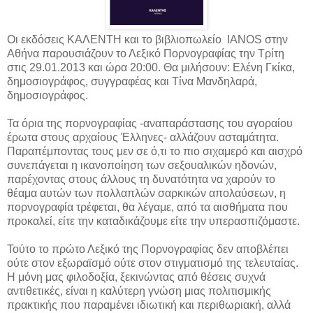
Οι εκδόσεις ΚΑΛΕΝΤΗ και το βιβλιοπωλείο ΙΑΝΟS στην
Αθήνα παρουσιάζουν το Λεξικό Πορνογραφίας την Τρίτη
στις 29.01.2013 και ώρα 20:00. Θα μιλήσουν: Ελένη Γκίκα,
δημοσιογράφος, συγγραφέας και Τίνα Μανδηλαρά,
δημοσιογράφος.
Τα όρια της πορνογραφίας -αναπαράστασης του αγοραίου
έρωτα στους αρχαίους Έλληνες- αλλάζουν ασταμάτητα.
Παραπέμποντας τους μεν σε ό,τι το πιο σιχαμερό και αισχρό
συνεπάγεται η ικανοποίηση των σεξουαλικών ηδονών,
παρέχοντας στους άλλους τη δυνατότητα να χαρούν το
θέαμα αυτών των πολλαπλών σαρκικών απολαύσεων, η
πορνογραφία τρέφεται, θα λέγαμε, από τα αισθήματα που
προκαλεί, είτε την καταδικάζουμε είτε την υπερασπιζόμαστε.
Τούτο το πρώτο Λεξικό της Πορνογραφίας δεν αποβλέπει
ούτε στον εξωραϊσμό ούτε στον στιγματισμό της τελευταίας.
Η μόνη μας φιλοδοξία, ξεκινώντας από θέσεις συχνά
αντιθετικές, είναι η καλύτερη γνώση μιας πολιτισμικής
πρακτικής που παραμένει ιδιωτική και περιθωριακή, αλλά