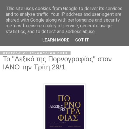
This site uses cookies from Google to deliver its services
and to analyze traffic. Your IP address and user-agent are
shared with Google along with performance and security
metrics to ensure quality of service, generate usage
statistics, and to detect and address abuse.
LEARN MORE
GOT IT
Δευτέρα 28 Ιανουαρίου 2013
Το "Λεξικό της Πορνογραφίας" στον
ΙΑΝΟ την Τρίτη 29/1