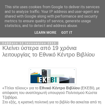
This site uses cookies from Google to deliver its services
and to analyze traffic. Your IP address and user-agent are
shared with Google along with performance and security
metrics to ensure quality of service, generate usage
statistics, and to detect and address abuse.
LEARN MORE
GOT IT
Σάββατο 12 Ιανουαρίου 2013
Κλείνει ύστερα από 19 χρόνια
λειτουργίας το Εθνικό Κέντρο Βιβλίου
«Τίτλοι τέλους» για το
Εθνικό Κέντρο Βιβλίου
(ΕΚΕΒΙ), με
απόφαση του αναπληρωτή υπουργού Πολιτισμού Κώστα
Τζαβάρα.
Στο εξής, η κρατική πολιτική για το βιβλίο θα ασκείται από τη