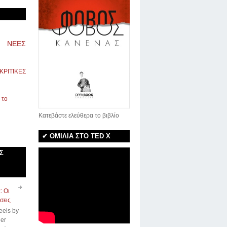
ΝΕΕΣ
ΚΡΙΤΙΚΕΣ
Κατεβάστε ελεύθερα το βιβλίο
✔ ΟΜΙΛΙΑ ΣΤΟ TED X
Σ
: Οι
σεις
eels by
er