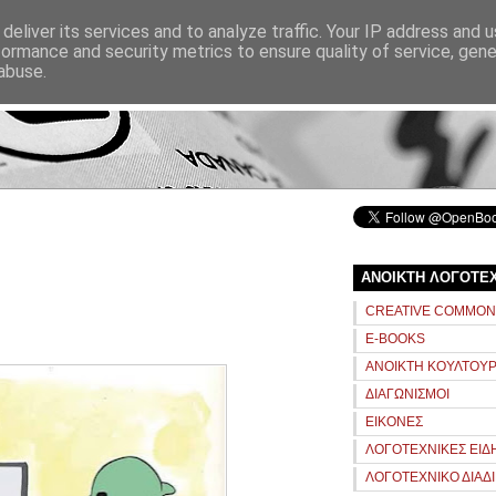
ΑΝΑΖΗΤΗΣΗ
deliver its services and to analyze traffic. Your IP address and 
formance and security metrics to ensure quality of service, gen
abuse.
αρχική
σχετικά
ΑΝΟΙΚΤΗ ΛΟΓΟΤΕ
CREATIVE COMMO
E-BOOKS
ΑΝΟΙΚΤΗ ΚΟΥΛΤΟΥ
ΔΙΑΓΩΝΙΣΜΟΙ
ΕΙΚΟΝΕΣ
ΛΟΓΟΤΕΧΝΙΚΕΣ ΕΙΔ
ΛΟΓΟΤΕΧΝΙΚΟ ΔΙΑΔ