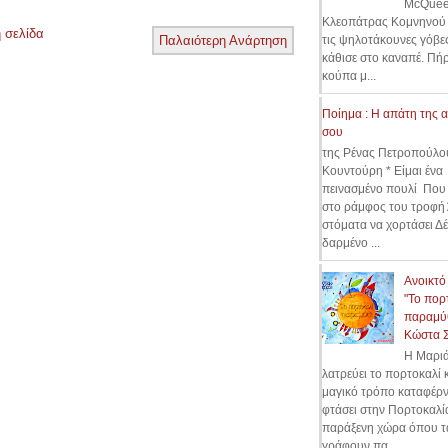
McQuee
Κλεοπάτρας Κομνηνού 
 σελίδα
τις ψηλοτάκουνες γόβες
Παλαιότερη Ανάρτηση
κάθισε στο καναπέ. Πήρ
κούπα μ...
Ποίημα : Η απάτη της 
σου
της Ρένας Πετροπούλο
Κουντούρη * Είμαι ένα
πεινασμένο πουλί Που
στο ράμφος του τροφή
στόματα να χορτάσει Δ
δαρμένο ...
Ανοικτό
"Το πορ
παραμύθ
Κώστα 
Η Μαρι
λατρεύει το πορτοκαλί κ
μαγικό τρόπο καταφέρν
φτάσει στην Πορτοκαλί
παράξενη χώρα όπου τ
γράφουν πα...