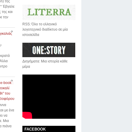
n) της
* Έβγαλε
 της και
ε την
RSS: Όλο το ελληνικό
λογοτεχνικό διαδίκτυο σε μία
αγκαλιάς
ιστοσελίδα
υ
 κρατά
 Άλλα
Διηγήματα: Μια ιστορία κάθε
έντρο
μέρα
 e-book :
τοκαλί
ι" του
Στοφόρου
άννα
αι με ένα
ει να
α. Μια
α πιάνα
FACEBOOK