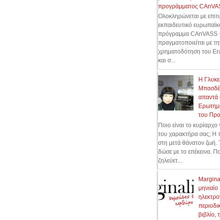
προγράμματος CAnVA
Ολοκληρώνεται με επιτυ
εκπαιδευτικό ευρωπαϊκ
πρόγραμμα CAnVASS +
πραγματοποιείται με τη
χρηματοδότηση του Er
και σ...
Η Γλυκε
Μπασδέ
απαντά 
Ερωτημ
του Πρ
Ποιο είναι το κυρίαρχο
του χαρακτήρα σας; H 
στη μετά θάνατον ζωή. 
δώσε με το επέκεινα. Π
ζηλεύετ...
Marginal
μηνιαίο
ηλεκτρο
περιοδικ
βιβλίο, 