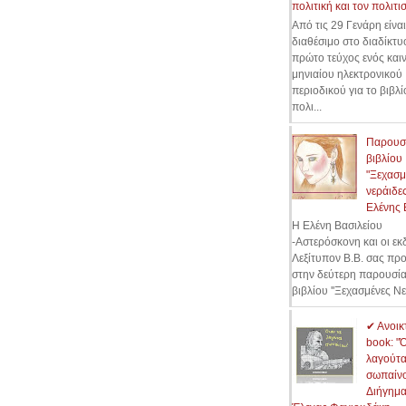
πολιτική και τον πολιτι
Από τις 29 Γενάρη είναι
διαθέσιμο στο διαδίκτυ
πρώτο τεύχος ενός και
μηνιαίου ηλεκτρονικού
περιοδικού για το βιβλί
πολι...
Παρουσ
βιβλίου
"Ξεχασμ
νεράιδες
Ελένης 
Η Ελένη Βασιλείου
-Αστερόσκονη και οι εκ
Λεξίτυπον Β.Β. σας πρ
στην δεύτερη παρουσί
βιβλίου ''Ξεχασμένες Νε
✔ Ανοικ
book: "
λαγούτ
σωπαίνου
Διήγημα