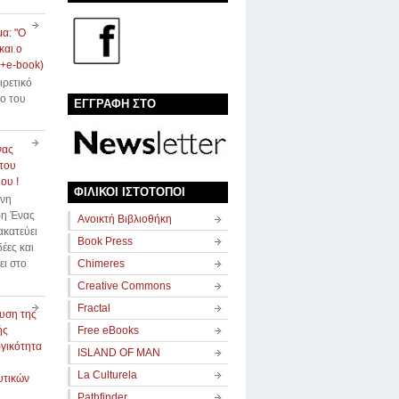
α: "Ο
και ο
(+e-book)
αιρετικό
ιο του
ΕΓΓΡΑΦΗ ΣΤΟ
νας
του
ου !
ΦΙΛΙΚΟΙ ΙΣΤΟΤΟΠΟΙ
ννη
η Ένας
Avοικτή Βιβλιοθήκη
κατεύει
Book Press
δέες και
ει στο
Chimeres
Creative Commons
Fractal
υση της
ής
Free eBooks
γικότητα
ISLAND OF MAN
La Culturela
υτικών
Pathfinder