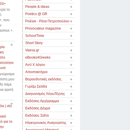
SS+
People & ideas
χία το
Poetics @ GR
ό
, που
Poésie - Ρένα Πετροπούλου
ν
Provocateur magazine
asmus +,
SchoolTime
Short Story
ρία
Vaeva.gr
κη
στο
eBooks4Greeks
ατολόγιο
Αντί Χ λόγου
ουστ
Αποστακτήριο
 γνώρισμα
πίστη μου
Βορειοδυτικές εκδόσεις
Τα πάρε
Γυρίζω Σελίδα
οια αρετή
Διαγωνισμός ΛόγωΤέχνης
Εκδόσεις Αρχίγραμμα
ia | νέο
Εκδόσεις Δήγμα
Εκδόσεις Σαΐτα
νικό
ό για το
Ηλεκτρονικός Αναγνώστης
την