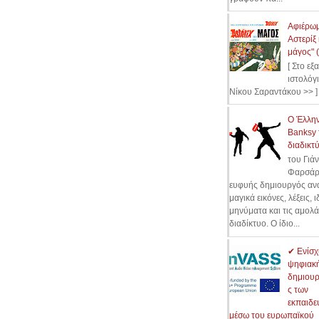
Αφιέρωμ
Αστερίξ 
μάγος" 
[ Στο εξ
ιστολόγ
Νίκου Σαραντάκου >> ]
Ο Έλλη
Banksy 
διαδικτύ
του Γιά
Φαρσάρ
ευφυής δημιουργός ανα
μαγικά εικόνες, λέξεις, ι
μηνύματα και τις αμολά
διαδίκτυο. Ο ίδιο...
✔ Ενίσχ
ψηφιακ
δημιουρ
ς των
εκπαιδε
μέσω του ευρωπαϊκού