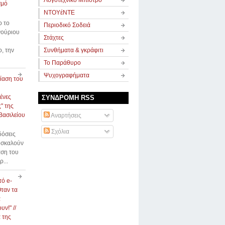
Λογοτεχνικό Μπιστρό
σμό
ΝΤΟΥέΝΤΕ
ο το
Περιοδικό Σοδειά
νούριου
Στάχτες
ο, την
Συνθήματα & γκράφιτι
Το Παράθυρο
Ψυχογραφήματα
ίαση του
ένες
ΣΥΝΔΡΟΜΗ RSS
" της
Βασιλείου
Αναρτήσεις
Σχόλια
δόσεις
οσκαλούν
αση του
ρ...
τό e-
Όταν τα
α
ν!" //
 της