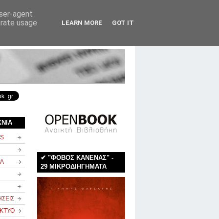
user-agent
erate usage
LEARN MORE
GOT IT
rss
newsletter
επικοινωνία
ΧΝΙΑ
NS
✔ "ΦΟΒΟΣ ΚΑΝΕΝΑΣ" -
ΡΑ
29 ΜΙΚΡΟΔΙΗΓΗΜΑΤΑ
ΗΣΕΙΣ
ΙΚΤΥΟ